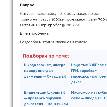
Вопрос
Ситуация такая:езжу по городу масло не ест.
Только на трассу 1000км проезжают грамм 700 т
Октавия 1.6 mpi пробег 90000 км.
В чем проблема:
Раздолбаны втулки клапанов в голове.
Подборки по теме:
Шкода глохнет, иногда
На 50 тыс. УЖЕ зам
на ходу иногда в
ГРМ, коробка +
движении — Окташа 1.6
масложор = кап.ре
двига
Владельцам Шкоды 1.6
Масложор, из трубы
— проверка подушки
сажа — Шкода 1.8 TS
двигателя — менять или