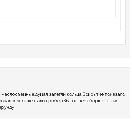
л маслосъемные,думал залегли кольца.Вскрытие показало
овал ,как отшептали пробег186т на переборке 20 тыс
ерунду