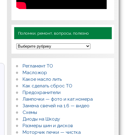
Поломки, ремонт, вопросы, полезно
П
о
л
о
м
Регламент ТО
к
и
Масложор
,
Какое масло лить
р
Как сделать сброс ТО
е
м
Предохранители
о
Лампочки — фото и кат.номера
н
т
Замена свечей на 1.6 — видео
,
Схемы
в
о
Диоды на Шкоду
п
Размеры шин и дисков
р
о
Моторчик печки — чистка