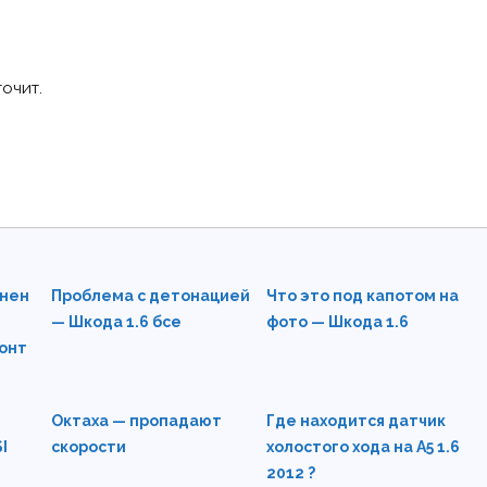
очит.
енен
Проблема с детонацией
Что это под капотом на
— Шкода 1.6 бсе
фото — Шкода 1.6
монт
Октаха — пропадают
Где находится датчик
I
скорости
холостого хода на А5 1.6
2012 ?