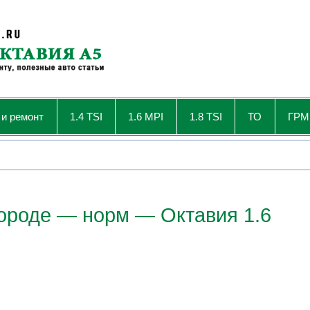
 и ремонт
1.4 TSI
1.6 MPI
1.8 TSI
ТО
ГРМ
городе — норм — Октавия 1.6