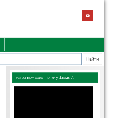
Устраняем свист печки у Шкоды А5