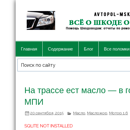
Главная
Содержание
Блог
Все поломки
На трассе ест масло — в 
МПИ
20 сентября, 2015
Масло
,
Масложор
,
Мотор 1.6
SQLITE NOT INSTALLED