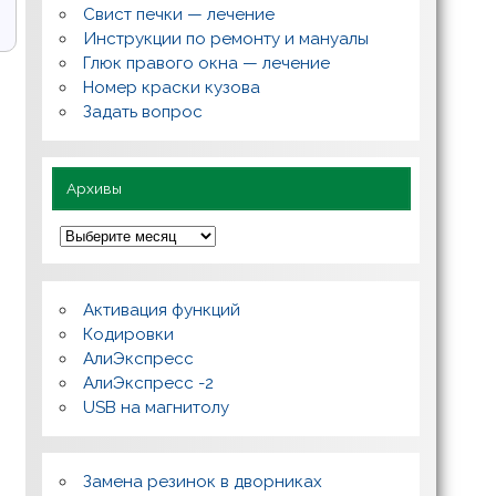
с
Свист печки — лечение
ы
,
Инструкции по ремонту и мануалы
п
Глюк правого окна — лечение
о
л
Номер краски кузова
е
Задать вопрос
з
н
о
Архивы
А
р
х
и
в
Активация функций
ы
Кодировки
АлиЭкспресс
АлиЭкспресс -2
USB на магнитолу
Замена резинок в дворниках