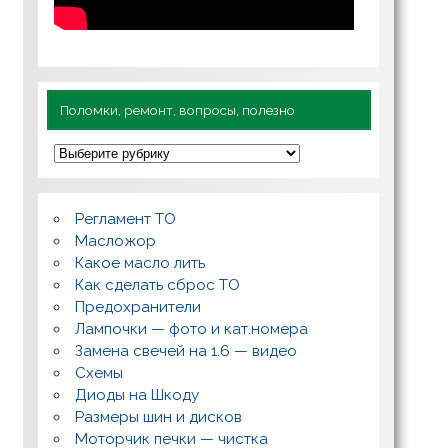
Поломки, ремонт, вопросы, полезно
П
о
л
о
м
Регламент ТО
к
и
Масложор
,
Какое масло лить
р
Как сделать сброс ТО
е
м
Предохранители
о
Лампочки — фото и кат.номера
н
т
Замена свечей на 1.6 — видео
,
Схемы
в
о
Диоды на Шкоду
п
Размеры шин и дисков
р
о
Моторчик печки — чистка