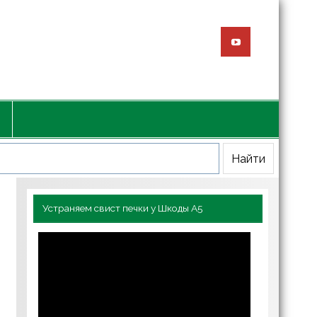
Устраняем свист печки у Шкоды А5