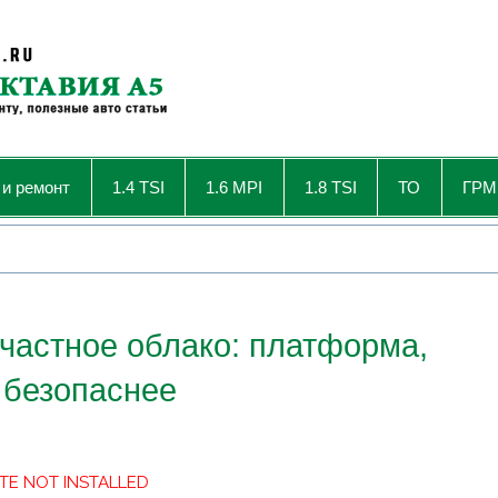
 и ремонт
1.4 TSI
1.6 MPI
1.8 TSI
ТО
ГРМ
частное облако: платформа,
 безопаснее
TE NOT INSTALLED