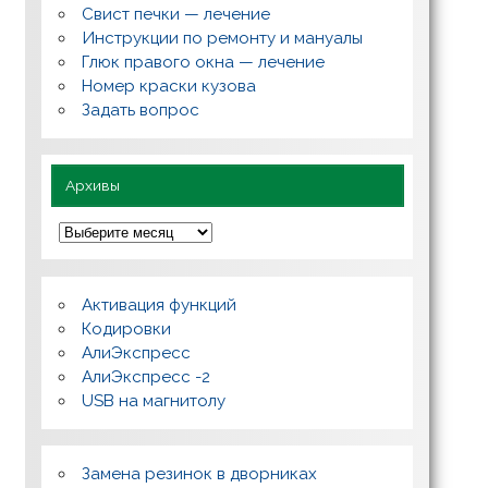
с
Свист печки — лечение
ы
,
Инструкции по ремонту и мануалы
п
Глюк правого окна — лечение
о
л
Номер краски кузова
е
Задать вопрос
з
н
о
Архивы
А
р
х
и
в
Активация функций
ы
Кодировки
АлиЭкспресс
АлиЭкспресс -2
USB на магнитолу
Замена резинок в дворниках