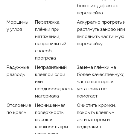
больших дефектах —
переклейка
Морщины
Перетяжка
Аккуратно прогреть и
у углов
плёнки при
растянуть заново или
натяжении,
выполнить частичную
неправильный
переклейку
способ
прогрева
Радужные
Неправильный
Замена плёнки на
разводы
клеевой слой
более качественную;
или
часто повторная
неоднородность
установка не
материала
помогает
Отслоение
Неочищенная
Очистить кромки,
по краям
поверхность,
покрыть клеевым
высокая
активатором и
влажность при
подправить
установке