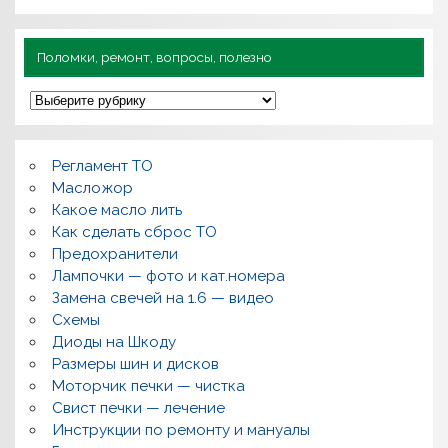
Поломки, ремонт, вопросы, полезно
П
о
л
о
м
Регламент ТО
к
и
Масложор
,
Какое масло лить
р
Как сделать сброс ТО
е
м
Предохранители
о
Лампочки — фото и кат.номера
н
т
Замена свечей на 1.6 — видео
,
Схемы
в
о
Диоды на Шкоду
п
Размеры шин и дисков
р
о
Моторчик печки — чистка
с
Свист печки — лечение
ы
,
Инструкции по ремонту и мануалы
п