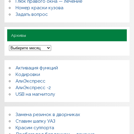
Глюк правого окна — лечение
о
л
Номер краски кузова
е
Задать вопрос
з
н
о
Архивы
А
р
х
и
в
Активация функций
ы
Кодировки
АлиЭкспресс
АлиЭкспресс -2
USB на магнитолу
Замена резинок в дворниках
Ставим шапку УАЗ
Красим суппорта