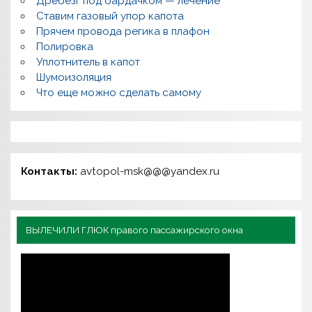
Дребезг под бардачком — лечение
Ставим газовый упор капота
Прячем провода регика в плафон
Полировка
Уплотнитель в капот
Шумоизоляция
Что еще можно сделать самому
Контакты:
avtopol-msk@@@yandex.ru
ВЫЛЕЧИЛИ ГЛЮК правого пассажирского окна