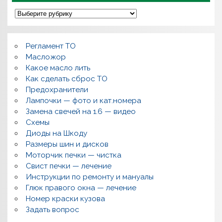
П
о
л
о
м
Регламент ТО
к
и
Масложор
,
Какое масло лить
р
Как сделать сброс ТО
е
м
Предохранители
о
Лампочки — фото и кат.номера
н
т
Замена свечей на 1.6 — видео
,
Схемы
в
о
Диоды на Шкоду
п
Размеры шин и дисков
р
о
Моторчик печки — чистка
с
Свист печки — лечение
ы
,
Инструкции по ремонту и мануалы
п
Глюк правого окна — лечение
о
л
Номер краски кузова
е
Задать вопрос
з
н