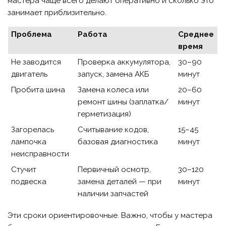
мастера чаще всего делают оперативно и сколько это
занимает приблизительно.
Проблема
Работа
Среднее
время
Не заводится
Проверка аккумулятора,
30–90
двигатель
запуск, замена АКБ
минут
Пробита шина
Замена колеса или
20–60
ремонт шины (заплатка/
минут
герметизация)
Загорелась
Считывание кодов,
15–45
лампочка
базовая диагностика
минут
неисправности
Стучит
Первичный осмотр,
30–120
подвеска
замена деталей — при
минут
наличии запчастей
Эти сроки ориентировочные. Важно, чтобы у мастера