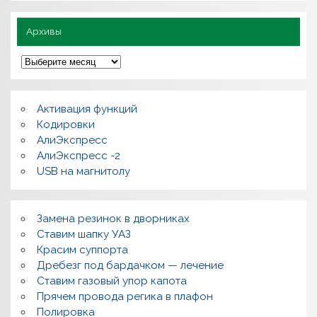
о
Архивы
А
р
х
и
в
Активация функций
ы
Кодировки
АлиЭкспресс
АлиЭкспресс -2
USB на магнитолу
Замена резинок в дворниках
Ставим шапку УАЗ
Красим суппорта
Дребезг под бардачком — лечение
Ставим газовый упор капота
Прячем провода регика в плафон
Полировка