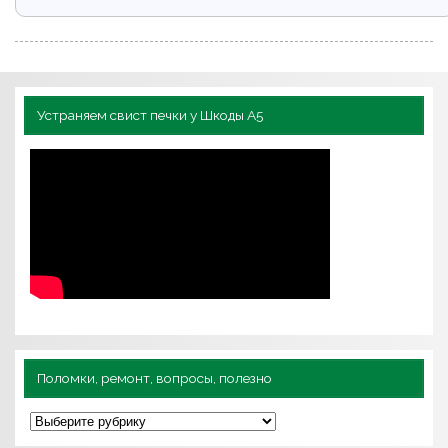
Устраняем свист печки у Шкоды А5
Поломки, ремонт, вопросы, полезно
П
о