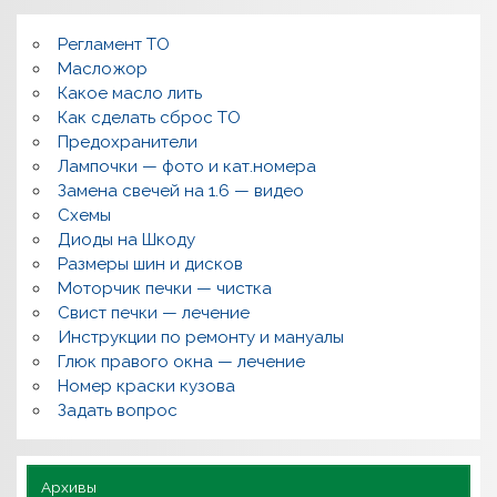
л
о
м
Регламент ТО
к
и
Масложор
,
Какое масло лить
р
Как сделать сброс ТО
е
м
Предохранители
о
Лампочки — фото и кат.номера
н
т
Замена свечей на 1.6 — видео
,
Схемы
в
о
Диоды на Шкоду
п
Размеры шин и дисков
р
о
Моторчик печки — чистка
с
Свист печки — лечение
ы
,
Инструкции по ремонту и мануалы
п
Глюк правого окна — лечение
о
л
Номер краски кузова
е
Задать вопрос
з
н
о
Архивы