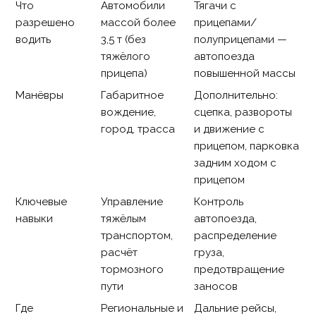
Что
Автомобили
Тягачи с
разрешено
массой более
прицепами/
водить
3,5 т (без
полуприцепами —
тяжёлого
автопоезда
прицепа)
повышенной массы
Манёвры
Габаритное
Дополнительно:
вождение,
сцепка, развороты
город, трасса
и движение с
прицепом, парковка
задним ходом с
прицепом
Ключевые
Управление
Контроль
навыки
тяжёлым
автопоезда,
транспортом,
распределение
расчёт
груза,
тормозного
предотвращение
пути
заносов
Где
Региональные и
Дальние рейсы,