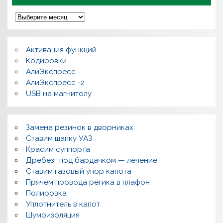
А
р
х
и
в
Активация функций
ы
Кодировки
АлиЭкспресс
АлиЭкспресс -2
USB на магнитолу
Замена резинок в дворниках
Ставим шапку УАЗ
Красим суппорта
Дребезг под бардачком — лечение
Ставим газовый упор капота
Прячем провода регика в плафон
Полировка
Уплотнитель в капот
Шумоизоляция