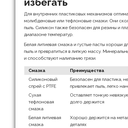
избегать
Для внутренних пластиковых механизмов оптима
молибденовые или тефлоновые смазки. Они скол
пыль. Силикон также безопасен для резины и п
диапазоне температур.
Белая литиевая смазка и густые пасты хороши д
пыль и превратиться в липкую массу. Минеральн
и способствуют налипанию грязи.
Смазка
Преимущества
Силиконовый
Безопасен для пластика, н
спрей с PTFE
привлекает пыль, легко на
Сухая
Оставляет тонкую невязкую
тефлоновая
долго держится
смазка
Белая литиевая
Хорошо держится на мета
смазка
деталях