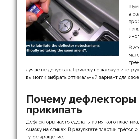
Шум
в са
проб
напр
иног
В эт
мате
трен
лучше не допускать. Приведу пошаговую инстру
вы могли выбрать оптимальный вариант для сво
Почему дефлекторы 
прикипать
Дефлекторы часто сделаны из мягкого пластика,
смазку на стыках. В результате пластик трётся 
тугое вращение.