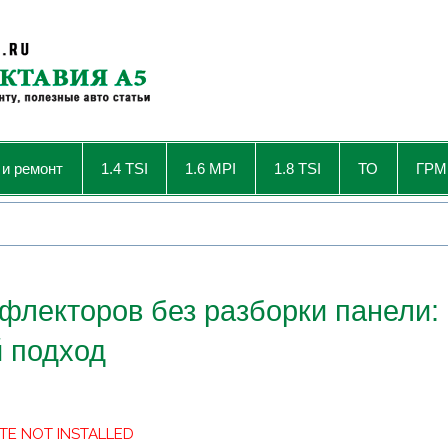
 и ремонт
1.4 TSI
1.6 MPI
1.8 TSI
ТО
ГРМ
флекторов без разборки панели:
й подход
TE NOT INSTALLED