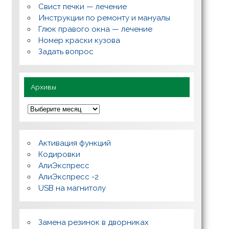
с
Свист печки — лечение
ы
,
Инструкции по ремонту и мануалы
п
Глюк правого окна — лечение
о
л
Номер краски кузова
е
Задать вопрос
з
н
о
Архивы
А
р
х
и
в
Активация функций
ы
Кодировки
АлиЭкспресс
АлиЭкспресс -2
USB на магнитолу
Замена резинок в дворниках