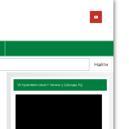
Устраняем свист печки у Шкоды А5