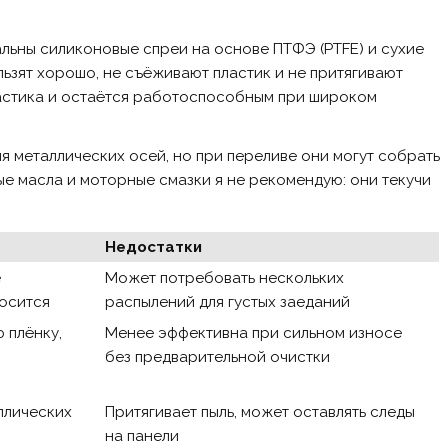
льны силиконовые спреи на основе ПТФЭ (PTFE) и сухие
ьзят хорошо, не съёживают пластик и не притягивают
ластика и остаётся работоспособным при широком
ля металлических осей, но при переливе они могут собрать
ые масла и моторные смазки я не рекомендую: они текучи
Недостатки
е
Может потребовать нескольких
носится
распылений для густых заеданий
 плёнку,
Менее эффективна при сильном износе
без предварительной очистки
ллических
Притягивает пыль, может оставлять следы
на панели