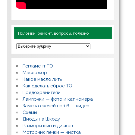
Поломки, ремонт, вопросы, полезно
П
о
л
о
м
Регламент ТО
к
и
Масложор
,
Какое масло лить
р
Как сделать сброс ТО
е
м
Предохранители
о
Лампочки — фото и кат.номера
н
т
Замена свечей на 1.6 — видео
,
Схемы
в
о
Диоды на Шкоду
п
Размеры шин и дисков
р
о
Моторчик печки — чистка