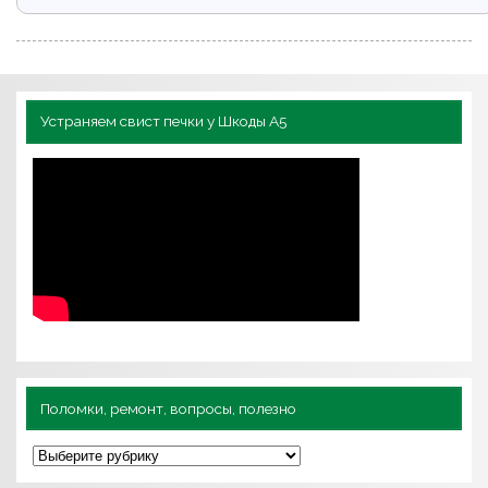
Устраняем свист печки у Шкоды А5
Поломки, ремонт, вопросы, полезно
П
о
л