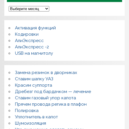
А
р
х
и
в
Активация функций
ы
Кодировки
АлиЭкспресс
АлиЭкспресс -2
USB на магнитолу
Замена резинок в дворниках
Ставим шапку УАЗ
Красим суппорта
Дребезг под бардачком — лечение
Ставим газовый упор капота
Прячем провода регика в плафон
Полировка
Уплотнитель в капот
Шумоизоляция