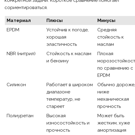
конкретной задачи. Короткое сравнение помогает
сориентироваться.
Материал
Плюсы
Минусы
EPDM
Устойчив к погоде,
Средняя
хорошая
стойкость к
эластичность
маслам
NBR (нитрил)
Стойкость к маслам
Плохая
и бензину
морозостойкост
по сравнению с
EPDM
Силикон
Работает в широком
Обычно дороже
диапазоне
ниже
температур, не
механическая
стареет
прочность
Полиуретан
Высокая
Может быть
износостойкость и
жестким, хуже
прочность
амортизация