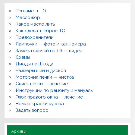
о
м
Регламент ТО
к
и
Масложор
,
Какое масло лить
р
Как сделать сброс ТО
е
м
Предохранители
о
Лампочки — фото и кат.номера
н
т
Замена свечей на 1.6 — видео
,
Схемы
в
о
Диоды на Шкоду
п
Размеры шин и дисков
р
о
Моторчик печки — чистка
с
Свист печки — лечение
ы
,
Инструкции по ремонту и мануалы
п
Глюк правого окна — лечение
о
л
Номер краски кузова
е
Задать вопрос
з
н
о
Архивы