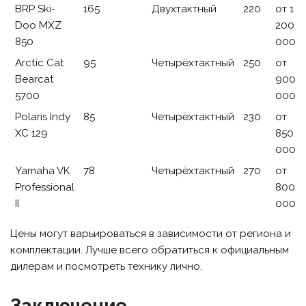
BRP Ski-
165
Двухтактный
220
от 1
Doo MXZ
200
850
000
Arctic Cat
95
Четырёхтактный
250
от
Bearcat
900
5700
000
Polaris Indy
85
Четырёхтактный
230
от
XC 129
850
000
Yamaha VK
78
Четырёхтактный
270
от
Professional
800
II
000
Цены могут варьироваться в зависимости от региона и
комплектации. Лучше всего обратиться к официальным
дилерам и посмотреть технику лично.
Заключение