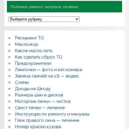
Поломки, ремонт, вопросы, полезно
П
о
л
о
м
Регламент ТО
к
и
Масложор
,
Какое масло лить
р
Как сделать сброс ТО
е
м
Предохранители
о
Лампочки — фото и кат.номера
н
т
Замена свечей на 1.6 — видео
,
Схемы
в
о
Диоды на Шкоду
п
Размеры шин и дисков
р
о
Моторчик печки — чистка
с
Свист печки — лечение
ы
,
Инструкции по ремонту и мануалы
п
Глюк правого окна — лечение
о
л
Номер краски кузова