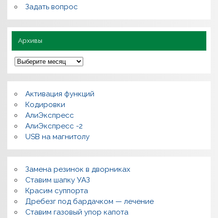
е
Задать вопрос
з
н
о
Архивы
А
р
х
и
в
Активация функций
ы
Кодировки
АлиЭкспресс
АлиЭкспресс -2
USB на магнитолу
Замена резинок в дворниках
Ставим шапку УАЗ
Красим суппорта
Дребезг под бардачком — лечение
Ставим газовый упор капота