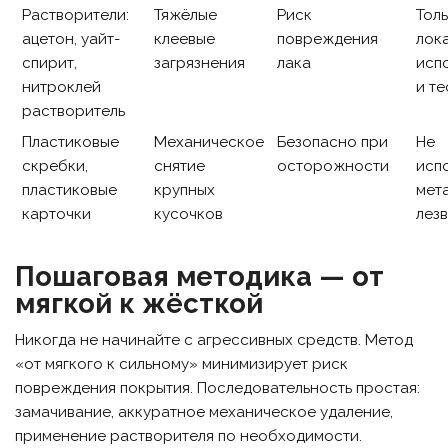
Растворители:
Тяжёлые
Риск
Толь
ацетон, уайт-
клеевые
повреждения
лок
спирит,
загрязнения
лака
исп
нитроклей
и те
растворитель
Пластиковые
Механическое
Безопасно при
Не
скребки,
снятие
осторожности
исп
пластиковые
крупных
мет
карточки
кусочков
лез
Пошаговая методика — от
мягкой к жёсткой
Никогда не начинайте с агрессивных средств. Метод
«от мягкого к сильному» минимизирует риск
повреждения покрытия. Последовательность простая:
замачивание, аккуратное механическое удаление,
применение растворителя по необходимости.