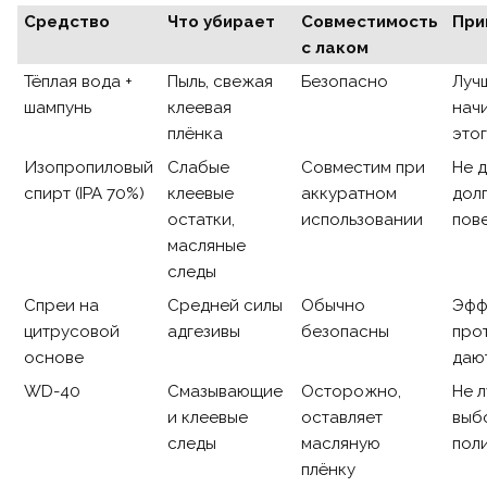
Средство
Что убирает
Совместимость
При
с лаком
Тёплая вода +
Пыль, свежая
Безопасно
Луч
шампунь
клеевая
нач
плёнка
это
Изопропиловый
Слабые
Совместим при
Не 
спирт (IPA 70%)
клеевые
аккуратном
дол
остатки,
использовании
пов
масляные
следы
Спреи на
Средней силы
Обычно
Эфф
цитрусовой
адгезивы
безопасны
прот
основе
даю
WD-40
Смазывающие
Осторожно,
Не 
и клеевые
оставляет
выб
следы
масляную
пол
плёнку