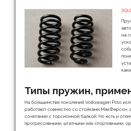
SQLI
Пруж
авто
на г
уско
соби
поня
уста
каки
Типы пружин, приме
На большинстве поколений Volkswagen Polo исп
работают совместно со стойками МакФерсон, а
сочетании с торсионной балкой. Но есть и отли
прогрессивными, штатными или спортивными, ор