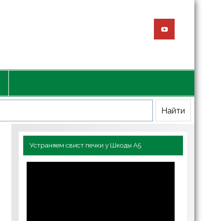
Устраняем свист печки у Шкоды А5