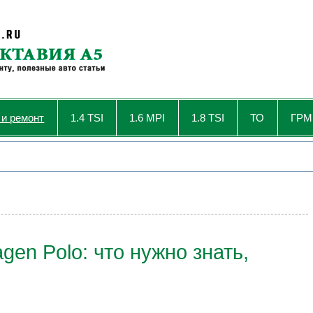
 и ремонт
1.4 TSI
1.6 MPI
1.8 TSI
ТО
ГРМ
en Polo: что нужно знать,