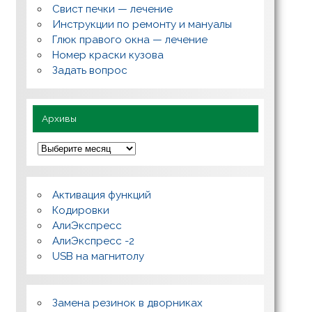
с
Свист печки — лечение
ы
,
Инструкции по ремонту и мануалы
п
Глюк правого окна — лечение
о
л
Номер краски кузова
е
Задать вопрос
з
н
о
Архивы
А
р
х
и
в
Активация функций
ы
Кодировки
АлиЭкспресс
АлиЭкспресс -2
USB на магнитолу
Замена резинок в дворниках