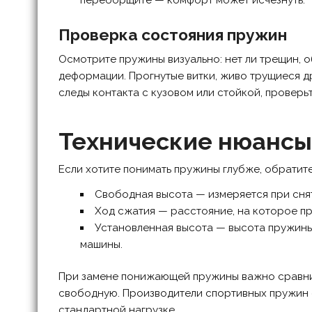
переборщите — комфорт может исчезнуть.
Проверка состояния пружин
Осмотрите пружины визуально: нет ли трещин, о
деформации. Прогнутые витки, живо трущиеся др
следы контакта с кузовом или стойкой, проверь
Технические нюансы
Если хотите понимать пружины глубже, обратите
Свободная высота — измеряется при снят
Ход сжатия — расстояние, на которое пр
Установленная высота — высота пружины
машины.
При замене понижающей пружины важно сравнив
свободную. Производители спортивных пружин
стандартной нагрузке.