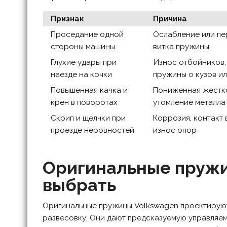
Признак
Причина
Проседание одной
Ослабление или п
стороны машины
витка пружины
Глухие удары при
Износ отбойников,
наезде на кочки
пружины о кузов ил
Повышенная качка и
Пониженная жестко
крен в поворотах
утомление металла
Скрип и щелчки при
Коррозия, контакт 
проезде неровностей
износ опор
Оригинальные пружин
выбрать
Оригинальные пружины Volkswagen проектируютс
развесовку. Они дают предсказуемую управляем