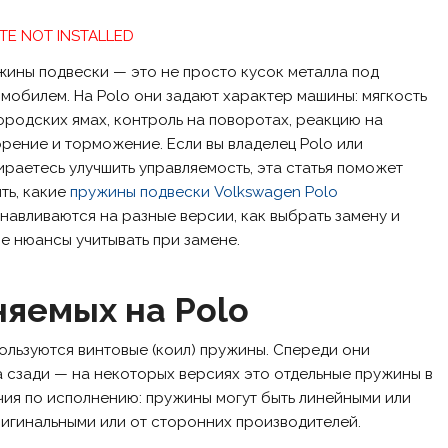
TE NOT INSTALLED
ины подвески — это не просто кусок металла под
мобилем. На Polo они задают характер машины: мягкость
ородских ямах, контроль на поворотах, реакцию на
рение и торможение. Если вы владелец Polo или
раетесь улучшить управляемость, эта статья поможет
ть, какие
пружины подвески Volkswagen Polo
навливаются на разные версии, как выбрать замену и
е нюансы учитывать при замене.
няемых на Polo
ользуются винтовые (коил) пружины. Спереди они
 сзади — на некоторых версиях это отдельные пружины в
чия по исполнению: пружины могут быть линейными или
игинальными или от сторонних производителей.