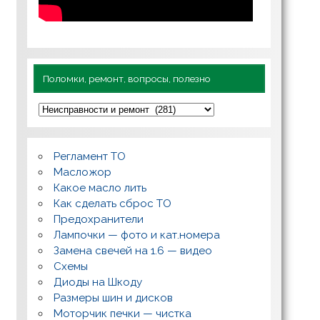
Поломки, ремонт, вопросы, полезно
П
о
л
о
м
Регламент ТО
к
и
Масложор
,
Какое масло лить
р
Как сделать сброс ТО
е
м
Предохранители
о
Лампочки — фото и кат.номера
н
т
Замена свечей на 1.6 — видео
,
Схемы
в
о
Диоды на Шкоду
п
Размеры шин и дисков
р
о
Моторчик печки — чистка