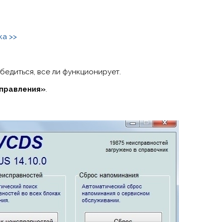
ка >>
бедиться, все ли функционирует.
управления»
.