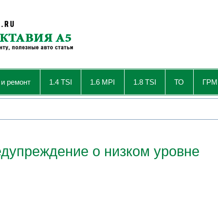
 и ремонт
1.4 TSI
1.6 MPI
1.8 TSI
ТО
ГРМ
дупреждение о низком уровне