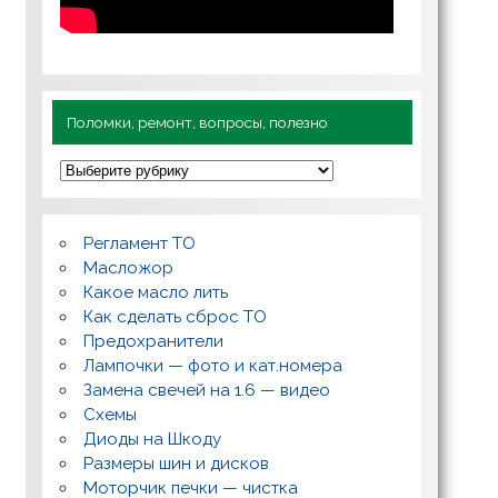
Поломки, ремонт, вопросы, полезно
П
о
л
о
м
Регламент ТО
к
и
Масложор
,
Какое масло лить
р
Как сделать сброс ТО
е
м
Предохранители
о
Лампочки — фото и кат.номера
н
т
Замена свечей на 1.6 — видео
,
Схемы
в
о
Диоды на Шкоду
п
Размеры шин и дисков
р
о
Моторчик печки — чистка