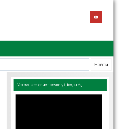
Устраняем свист печки у Шкоды А5