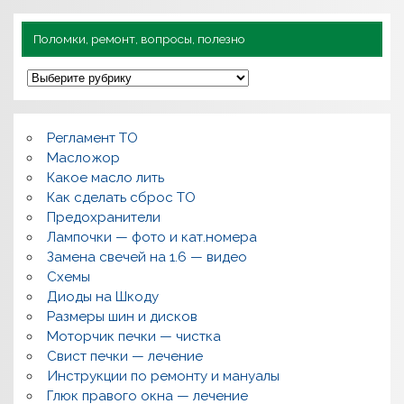
Поломки, ремонт, вопросы, полезно
П
о
л
о
м
Регламент ТО
к
и
Масложор
,
Какое масло лить
р
Как сделать сброс ТО
е
м
Предохранители
о
Лампочки — фото и кат.номера
н
т
Замена свечей на 1.6 — видео
,
Схемы
в
о
Диоды на Шкоду
п
Размеры шин и дисков
р
о
Моторчик печки — чистка
с
Свист печки — лечение
ы
,
Инструкции по ремонту и мануалы
п
Глюк правого окна — лечение
о