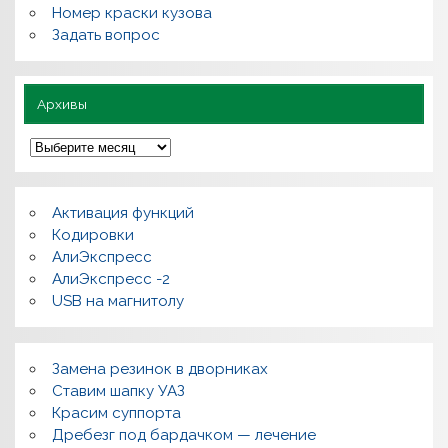
л
Номер краски кузова
е
Задать вопрос
з
н
о
Архивы
А
р
х
и
в
Активация функций
ы
Кодировки
АлиЭкспресс
АлиЭкспресс -2
USB на магнитолу
Замена резинок в дворниках
Ставим шапку УАЗ
Красим суппорта
Дребезг под бардачком — лечение