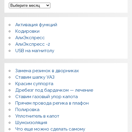
А
р
х
и
в
Активация функций
ы
Кодировки
АлиЭкспресс
АлиЭкспресс -2
USB на магнитолу
Замена резинок в дворниках
Ставим шапку УАЗ
Красим суппорта
Дребезг под бардачком — лечение
Ставим газовый упор капота
Прячем провода регика в плафон
Полировка
Уплотнитель в капот
Шумоизоляция
Что еще можно сделать самому