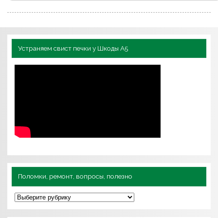
Устраняем свист печки у Шкоды А5
Поломки, ремонт, вопросы, полезно
П
о
л