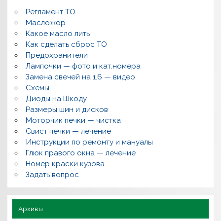
о
м
Регламент ТО
к
и
Масложор
,
Какое масло лить
р
Как сделать сброс ТО
е
м
Предохранители
о
Лампочки — фото и кат.номера
н
т
Замена свечей на 1.6 — видео
,
Схемы
в
о
Диоды на Шкоду
п
Размеры шин и дисков
р
о
Моторчик печки — чистка
с
Свист печки — лечение
ы
,
Инструкции по ремонту и мануалы
п
Глюк правого окна — лечение
о
л
Номер краски кузова
е
Задать вопрос
з
н
о
Архивы