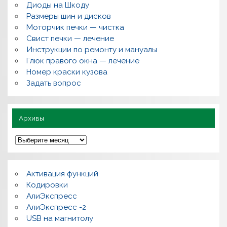
о
Диоды на Шкоду
п
Размеры шин и дисков
р
о
Моторчик печки — чистка
с
Свист печки — лечение
ы
,
Инструкции по ремонту и мануалы
п
Глюк правого окна — лечение
о
л
Номер краски кузова
е
Задать вопрос
з
н
о
Архивы
А
р
х
и
в
Активация функций
ы
Кодировки
АлиЭкспресс
АлиЭкспресс -2
USB на магнитолу