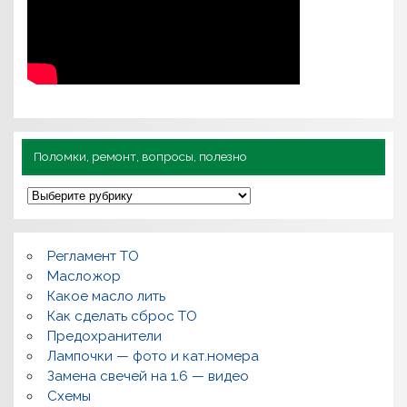
Поломки, ремонт, вопросы, полезно
П
о
л
о
м
Регламент ТО
к
и
Масложор
,
Какое масло лить
р
Как сделать сброс ТО
е
м
Предохранители
о
Лампочки — фото и кат.номера
н
т
Замена свечей на 1.6 — видео
,
Схемы
в