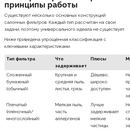
принципы работы
Существуют несколько основных конструкций
салонных фильтров. Каждый тип рассчитан на свои
задачи, поэтому универсального идеала не существует.
Ниже приведена упрощённая классификация с
ключевыми характеристиками.
Тип фильтра
Что
Плюсы
М
задерживает
Сложенный
Крупная и
Дёшево,
Н
бумажный
средняя пыль,
широко
п
(обычный)
листья, грязь
доступен
ч
з
Плечатый
Мелкая пыль,
Лучше
Н
(плёночный/
часть
задерживает
с
многослойный)
аллергенов
мелкие
г
частицы,
з