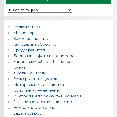
П
о
л
о
м
Регламент ТО
к
и
Масложор
,
Какое масло лить
р
Как сделать сброс ТО
е
м
Предохранители
о
Лампочки — фото и кат.номера
н
т
Замена свечей на 1.6 — видео
,
Схемы
в
о
Диоды на Шкоду
п
Размеры шин и дисков
р
о
Моторчик печки — чистка
с
Свист печки — лечение
ы
,
Инструкции по ремонту и мануалы
п
Глюк правого окна — лечение
о
л
Номер краски кузова
е
Задать вопрос
з