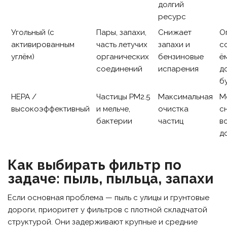
долгий
ресурс
Угольный (с
Пары, запахи,
Снижает
О
активированным
часть летучих
запахи и
с
углём)
органических
бензиновые
ё
соединений
испарения
д
б
HEPA /
Частицы PM2.5
Максимальная
М
высокоэффективный
и мельче,
очистка
с
бактерии
частиц
в
д
Как выбирать фильтр по
задаче: пыль, пыльца, запахи
Если основная проблема — пыль с улицы и грунтовые
дороги, приоритет у фильтров с плотной складчатой
структурой. Они задерживают крупные и средние