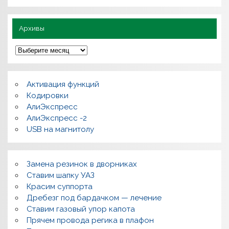
н
о
Архивы
А
р
х
и
в
Активация функций
ы
Кодировки
АлиЭкспресс
АлиЭкспресс -2
USB на магнитолу
Замена резинок в дворниках
Ставим шапку УАЗ
Красим суппорта
Дребезг под бардачком — лечение
Ставим газовый упор капота
Прячем провода регика в плафон