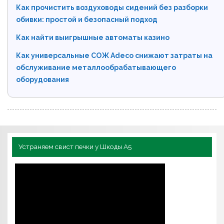
Как прочистить воздуховоды сидений без разборки
обивки: простой и безопасный подход
Как найти выигрышные автоматы казино
Как универсальные СОЖ Adeco снижают затраты на
обслуживание металлообрабатывающего
оборудования
Устраняем свист печки у Шкоды А5