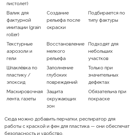
пистолет)
Валик для
Создание
Подбирается по
фактурной
рельефа после
типу фактуры
имитации (grain
окраски
roller)
Текстурные
Восстановление
Подходят для
аэрозоли и
мелкого
небольших
гели
рельефа
участков
Шпаклёвка по
Заполнение
Только при
пластику /
глубоких
значительных
эпоксид
повреждений
дефектах
Маскировочная
Защита
Обязательна при
лента, газеты
окружающих
покраске
зон
Сюда можно добавить перчатки, респиратор для
работы с краской и фен для пластика — они обеспечат
безопасность и удобство.