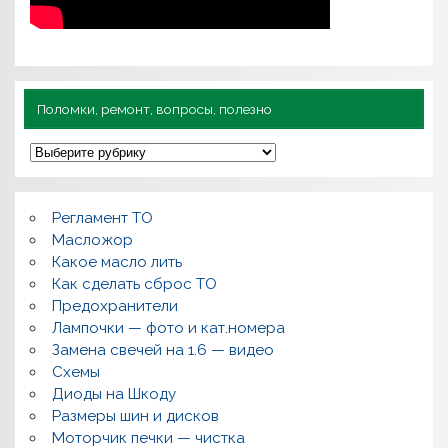
Поломки, ремонт, вопросы, полезно
П
о
л
о
м
Регламент ТО
к
и
Масложор
,
Какое масло лить
р
Как сделать сброс ТО
е
м
Предохранители
о
Лампочки — фото и кат.номера
н
т
Замена свечей на 1.6 — видео
,
Схемы
в
о
Диоды на Шкоду
п
Размеры шин и дисков
р
о
Моторчик печки — чистка