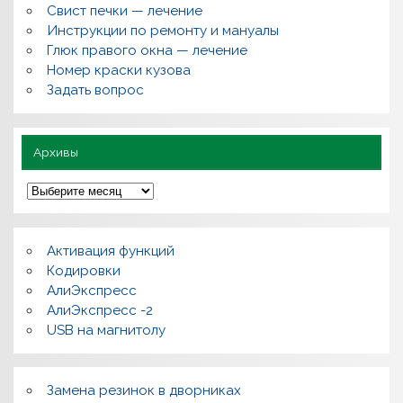
с
Свист печки — лечение
ы
,
Инструкции по ремонту и мануалы
п
Глюк правого окна — лечение
о
л
Номер краски кузова
е
Задать вопрос
з
н
о
Архивы
А
р
х
и
в
Активация функций
ы
Кодировки
АлиЭкспресс
АлиЭкспресс -2
USB на магнитолу
Замена резинок в дворниках