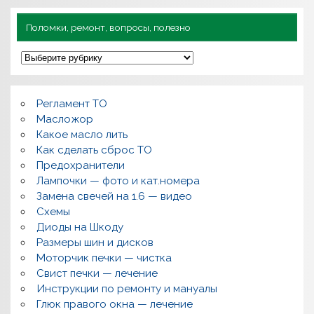
Поломки, ремонт, вопросы, полезно
П
о
л
о
м
Регламент ТО
к
и
Масложор
,
Какое масло лить
р
Как сделать сброс ТО
е
м
Предохранители
о
Лампочки — фото и кат.номера
н
т
Замена свечей на 1.6 — видео
,
Схемы
в
о
Диоды на Шкоду
п
Размеры шин и дисков
р
о
Моторчик печки — чистка
с
Свист печки — лечение
ы
,
Инструкции по ремонту и мануалы
п
Глюк правого окна — лечение
о