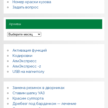
л
Номер краски кузова
е
Задать вопрос
з
н
о
Архивы
А
р
х
и
в
Активация функций
ы
Кодировки
АлиЭкспресс
АлиЭкспресс -2
USB на магнитолу
Замена резинок в дворниках
Ставим шапку УАЗ
Красим суппорта
Дребезг под бардачком — лечение