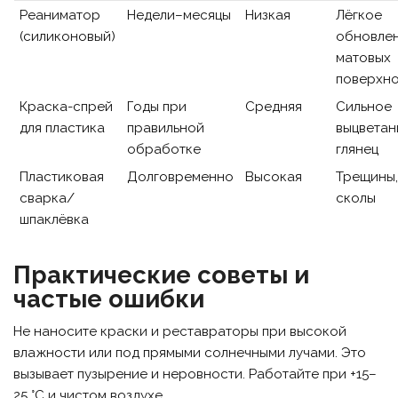
Реаниматор
Недели–месяцы
Низкая
Лёгкое
(силиконовый)
обновле
матовых
поверхн
Краска-спрей
Годы при
Средняя
Сильное
для пластика
правильной
выцветан
обработке
глянец
Пластиковая
Долговременно
Высокая
Трещины
сварка/
сколы
шпаклёвка
Практические советы и
частые ошибки
Не наносите краски и реставраторы при высокой
влажности или под прямыми солнечными лучами. Это
вызывает пузырение и неровности. Работайте при +15–
25 °C и чистом воздухе.