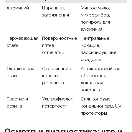
Алюминий
Царапины,
Мягкое мыло,
загрязнения
микрофибра,
полироль для
алюминия
Нержавеющая
Поверхностные
Нейтральные
сталь
пятна,
моющие,
отпечатки
пассивирующие
средства
Окрашенная
Отслаивание
Антикоррозийная
сталь
краски,
обработка,
ржавчина
локальная
покраска
Пластик и
Ультрафиолет,
Силиконовые
резина
потертости
кондиционеры, UV-
протекторы
Осмотр и диагностика: что и