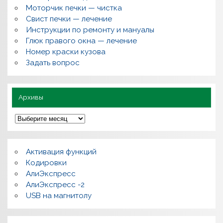
о
Моторчик печки — чистка
с
Свист печки — лечение
ы
,
Инструкции по ремонту и мануалы
п
Глюк правого окна — лечение
о
л
Номер краски кузова
е
Задать вопрос
з
н
о
Архивы
А
р
х
и
в
Активация функций
ы
Кодировки
АлиЭкспресс
АлиЭкспресс -2
USB на магнитолу