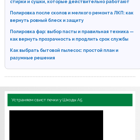
стирки и сушки, которые действительно работают
Полировка после сколов и мелкого ремонта ЛКП: как
вернуть ровный блеск и защиту
Полировка фар: выбор пасты и правильная техника —
как вернуть прозрачность и продлить срок службы
Как выбрать бытовой пылесос: простой план и
разумные решения
Устраняем свист печки у Шкоды А5