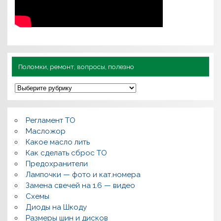
Поломки, ремонт, вопросы, полезно
П
о
л
о
м
Регламент ТО
к
и
Масложор
,
Какое масло лить
р
Как сделать сброс ТО
е
м
Предохранители
о
Лампочки — фото и кат.номера
н
т
Замена свечей на 1.6 — видео
,
Схемы
в
о
Диоды на Шкоду
п
Размеры шин и дисков
р