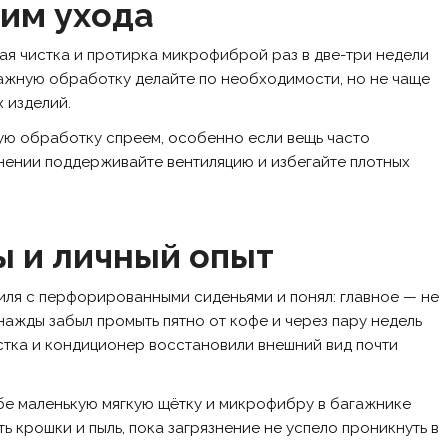
им ухода
хая чистка и протирка микрофиброй раз в две-три недели
лажную обработку делайте по необходимости, но не чаще
 изделий.
ую обработку спреем, особенно если вещь часто
нении поддерживайте вентиляцию и избегайте плотных
ы и личный опыт
иля с перфорированными сиденьями и понял: главное — не
днажды забыл промыть пятно от кофе и через пару недель
истка и кондиционер восстановили внешний вид почти
бе маленькую мягкую щётку и микрофибру в багажнике
ь крошки и пыль, пока загрязнение не успело проникнуть в