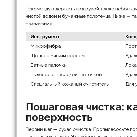
Рекомендую держать под рукой также небольшую
чистой водой и бумажные полотенца. Ниже — та
назначение.
Инструмент
Когд
Микрофибра
Прот
Щётка с мягким ворсом
Удал
Ватные палочки
Лока
Пылесос с насадкой-щёточкой
Удал
Специальный кожаный очиститель
Для 
Пошаговая чистка: к
поверхность
Первый шаг — сухая очистка. Пропылесосьте пов
направлению швов. Это уберёт крупные частицы 