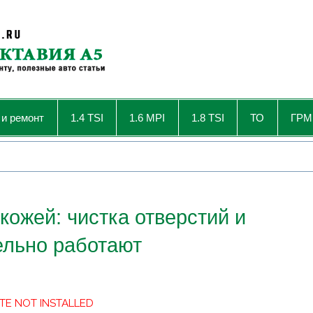
 и ремонт
1.4 TSI
1.6 MPI
1.8 TSI
ТО
ГРМ
кожей: чистка отверстий и
ельно работают
TE NOT INSTALLED