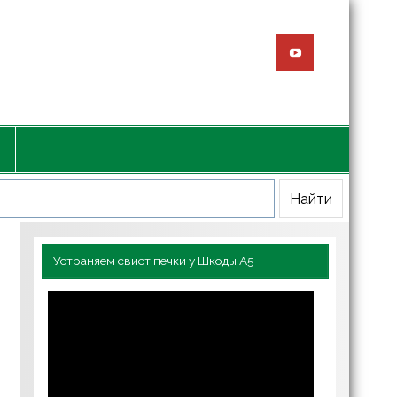
Устраняем свист печки у Шкоды А5