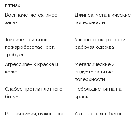
пятнах
Воспламеняется, имеет
Джинса, металлические
запах
поверхности
Токсичен, сильной
Уличные поверхности,
пожаробезопасности
рабочая одежда
требует
Агрессивен к краске и
Металлические и
коже
индустриальные
поверхности
Слабее против плотного
Небольшие пятна на
битума
краске
Разная химия, нужен тест
Авто, асфальт, бетон