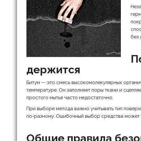
Неза
гер
покр
спос
без 
П
держится
Битум — это смесь высокомолекулярных органич
температуре. Он заполняет поры ткани и сцепля
простого мытья часто недостаточно.
При выборе метода важно учитывать тип поверхн
по-разному. Ошибочный выбор средства может п
Общие правила безо