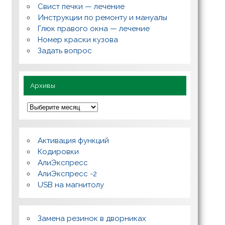
с
Свист печки — лечение
ы
,
Инструкции по ремонту и мануалы
п
Глюк правого окна — лечение
о
л
Номер краски кузова
е
Задать вопрос
з
н
о
Архивы
А
р
х
и
в
Активация функций
ы
Кодировки
АлиЭкспресс
АлиЭкспресс -2
USB на магнитолу
Замена резинок в дворниках