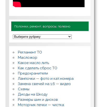
Поломки, ремонт, вопросы, полезно
П
о
л
о
м
Регламент ТО
к
и
Масложор
,
Какое масло лить
р
Как сделать сброс ТО
е
м
Предохранители
о
Лампочки — фото и кат.номера
н
т
Замена свечей на 1.6 — видео
,
Схемы
в
о
Диоды на Шкоду
п
Размеры шин и дисков
р
о
Моторчик печки — чистка