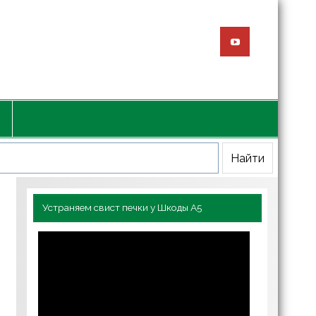
Устраняем свист печки у Шкоды А5