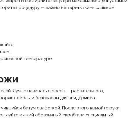
ния жиров и постирайте вещь при максимально допустимой
вторите процедуру — важно не тереть ткань слишком
кайте;
твом;
зрешённой температуре.
кожи
елей. Лучше начинать с масел — растительного,
воряют смолы и безопасны для эпидермиса.
гчившийся битум салфеткой. После этого вымойте руки
пользуйте мягкий абразивный скраб или специальный