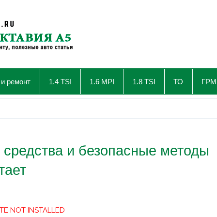
 и ремонт
1.4 TSI
1.6 MPI
1.8 TSI
ТО
ГРМ
 средства и безопасные методы
тает
TE NOT INSTALLED