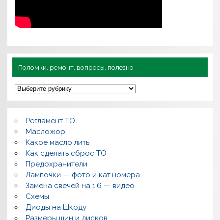
Поломки, ремонт, вопросы, полезно
П
о
л
о
м
Регламент ТО
к
и
Масложор
,
Какое масло лить
р
Как сделать сброс ТО
е
м
Предохранители
о
Лампочки — фото и кат.номера
н
т
Замена свечей на 1.6 — видео
,
Схемы
в
о
Диоды на Шкоду
п
Размеры шин и дисков
р