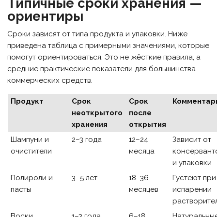
Типичные сроки хранения —
ориентиры
Сроки зависят от типа продукта и упаковки. Ниже
приведена таблица с примерными значениями, которые
помогут ориентироваться. Это не жёсткие правила, а
средние практические показатели для большинства
коммерческих средств.
Продукт
Срок
Срок
Комментар
неоткрытого
после
хранения
открытия
Шампуни и
2–3 года
12–24
Зависит от
очистители
месяца
консервант
и упаковки
Полироли и
3–5 лет
18–36
Густеют при
пасты
месяцев
испарении
растворите
Воски
1–3 года
6–18
Натуральны