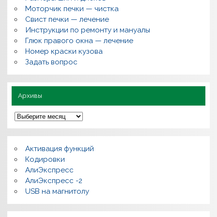
о
Моторчик печки — чистка
с
Свист печки — лечение
ы
,
Инструкции по ремонту и мануалы
п
Глюк правого окна — лечение
о
л
Номер краски кузова
е
Задать вопрос
з
н
о
Архивы
А
р
х
и
в
Активация функций
ы
Кодировки
АлиЭкспресс
АлиЭкспресс -2
USB на магнитолу