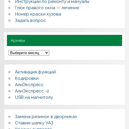
,
Инструкции по ремонту и мануалы
п
Глюк правого окна — лечение
о
л
Номер краски кузова
е
Задать вопрос
з
н
о
Архивы
А
р
х
и
в
Активация функций
ы
Кодировки
АлиЭкспресс
АлиЭкспресс -2
USB на магнитолу
Замена резинок в дворниках
Ставим шапку УАЗ