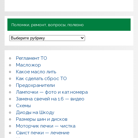
Поломки, ремонт, вопросы, полезно
П
о
л
о
м
Регламент ТО
к
и
Масложор
,
Какое масло лить
р
Как сделать сброс ТО
е
м
Предохранители
о
Лампочки — фото и кат.номера
н
т
Замена свечей на 1.6 — видео
,
Схемы
в
о
Диоды на Шкоду
п
Размеры шин и дисков
р
о
Моторчик печки — чистка
с
Свист печки — лечение
ы