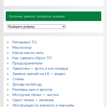
Поломки, ремонт, вопросы, полезно
П
о
л
о
м
Регламент ТО
к
и
Масложор
,
Какое масло лить
р
Как сделать сброс ТО
е
м
Предохранители
о
Лампочки — фото и кат.номера
н
т
Замена свечей на 1.6 — видео
,
Схемы
в
о
Диоды на Шкоду
п
Размеры шин и дисков
р
о
Моторчик печки — чистка
с
Свист печки — лечение
ы
,
Инструкции по ремонту и мануалы