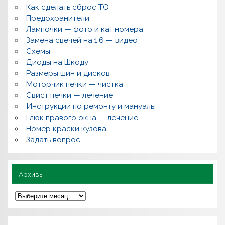
Как сделать сброс ТО
е
м
Предохранители
о
Лампочки — фото и кат.номера
н
т
Замена свечей на 1.6 — видео
,
Схемы
в
о
Диоды на Шкоду
п
Размеры шин и дисков
р
о
Моторчик печки — чистка
с
Свист печки — лечение
ы
,
Инструкции по ремонту и мануалы
п
Глюк правого окна — лечение
о
л
Номер краски кузова
е
Задать вопрос
з
н
о
Архивы
А
р
х
и
в