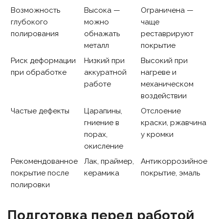
Возможность
Высока —
Ограничена —
глубокого
можно
чаще
полирования
обнажать
реставрируют
металл
покрытие
Риск деформации
Низкий при
Высокий при
при обработке
аккуратной
нагреве и
работе
механическом
воздействии
Частые дефекты
Царапины,
Отслоение
гниение в
краски, ржавчина
порах,
у кромки
окисление
Рекомендованное
Лак, праймер,
Антикоррозийное
покрытие после
керамика
покрытие, эмаль
полировки
Подготовка перед работой