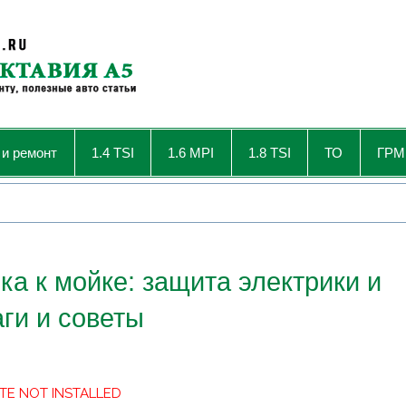
 и ремонт
1.4 TSI
1.6 MPI
1.8 TSI
ТО
ГРМ
ка к мойке: защита электрики и
ги и советы
TE NOT INSTALLED