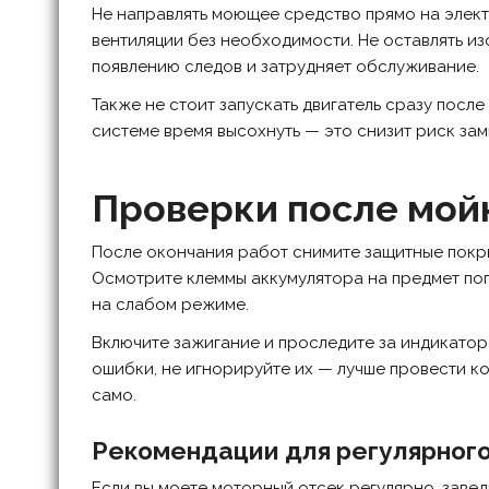
Не направлять моющее средство прямо на элект
вентиляции без необходимости. Не оставлять изо
появлению следов и затрудняет обслуживание.
Также не стоит запускать двигатель сразу посл
системе время высохнуть — это снизит риск зам
Проверки после мой
После окончания работ снимите защитные покры
Осмотрите клеммы аккумулятора на предмет по
на слабом режиме.
Включите зажигание и проследите за индикато
ошибки, не игнорируйте их — лучше провести ко
само.
Рекомендации для регулярног
Если вы моете моторный отсек регулярно, заве