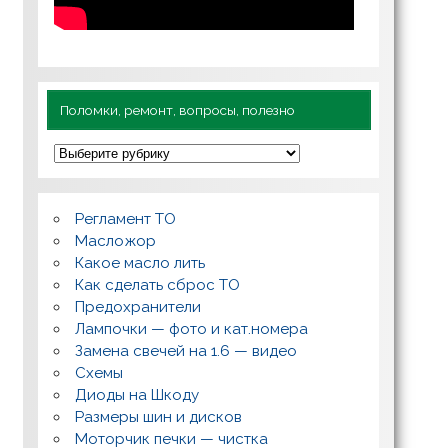
Поломки, ремонт, вопросы, полезно
П
о
л
о
м
Регламент ТО
к
и
Масложор
,
Какое масло лить
р
Как сделать сброс ТО
е
м
Предохранители
о
Лампочки — фото и кат.номера
н
т
Замена свечей на 1.6 — видео
,
Схемы
в
о
Диоды на Шкоду
п
Размеры шин и дисков
р
о
Моторчик печки — чистка