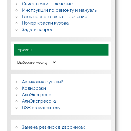
с
Свист печки — лечение
ы
,
Инструкции по ремонту и мануалы
п
Глюк правого окна — лечение
о
л
Номер краски кузова
е
Задать вопрос
з
н
о
Архивы
А
р
х
и
в
Активация функций
ы
Кодировки
АлиЭкспресс
АлиЭкспресс -2
USB на магнитолу
Замена резинок в дворниках