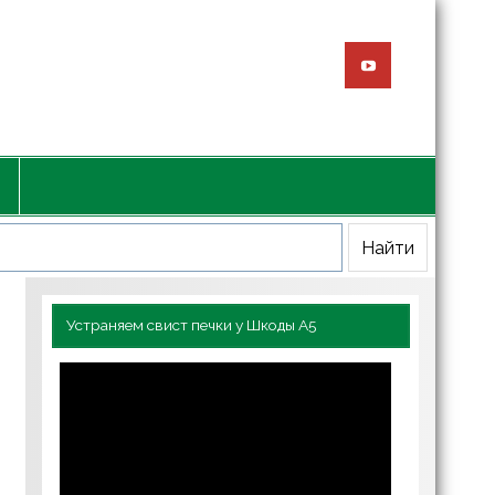
Устраняем свист печки у Шкоды А5