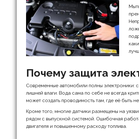
Мыть
прен
Непр
ложн
подр
каки
лучш
Почему защита элек
Современные автомобили полны электроники: се
лишней влаги. Вода сама по себе не всегда кри
может создать проводимость там, где её быть н
Кроме того, многие датчики размещены на уязв
рядом с выпускной системой. Ошибочная работ
двигателя и повышенному расходу топлива.