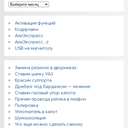
А
р
х
и
в
Активация функций
ы
Кодировки
АлиЭкспресс
АлиЭкспресс -2
USB на магнитолу
Замена резинок в дворниках
Ставим шапку УАЗ
Красим суппорта
Дребезг под бардачком — лечение
Ставим газовый упор капота
Прячем провода регика в плафон
Полировка
Уплотнитель в капот
Шумоизоляция
Что еще можно сделать самому