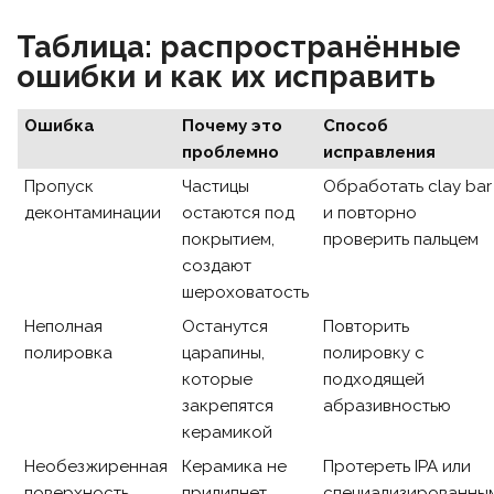
Таблица: распространённые
ошибки и как их исправить
Ошибка
Почему это
Способ
проблемно
исправления
Пропуск
Частицы
Обработать clay bar
деконтаминации
остаются под
и повторно
покрытием,
проверить пальцем
создают
шероховатость
Неполная
Останутся
Повторить
полировка
царапины,
полировку с
которые
подходящей
закрепятся
абразивностью
керамикой
Необезжиренная
Керамика не
Протереть IPA или
поверхность
прилипнет
специализированны