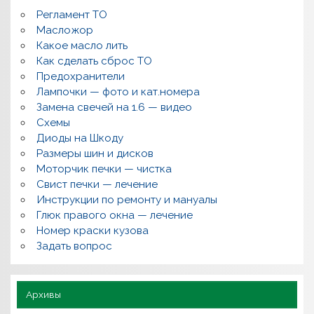
м
Регламент ТО
к
и
Масложор
,
Какое масло лить
р
Как сделать сброс ТО
е
м
Предохранители
о
Лампочки — фото и кат.номера
н
т
Замена свечей на 1.6 — видео
,
Схемы
в
о
Диоды на Шкоду
п
Размеры шин и дисков
р
о
Моторчик печки — чистка
с
Свист печки — лечение
ы
,
Инструкции по ремонту и мануалы
п
Глюк правого окна — лечение
о
л
Номер краски кузова
е
Задать вопрос
з
н
о
Архивы