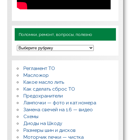
Поломки, ремонт, вопросы, полезно
П
о
л
о
м
Регламент ТО
к
и
Масложор
,
Какое масло лить
р
Как сделать сброс ТО
е
м
Предохранители
о
Лампочки — фото и кат.номера
н
т
Замена свечей на 1.6 — видео
,
Схемы
в
о
Диоды на Шкоду
п
Размеры шин и дисков
р
о
Моторчик печки — чистка