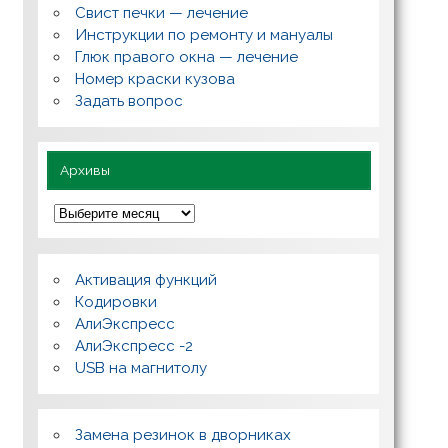
с
Свист печки — лечение
ы
,
Инструкции по ремонту и мануалы
п
Глюк правого окна — лечение
о
л
Номер краски кузова
е
Задать вопрос
з
н
о
Архивы
А
р
х
и
в
Активация функций
ы
Кодировки
АлиЭкспресс
АлиЭкспресс -2
USB на магнитолу
Замена резинок в дворниках