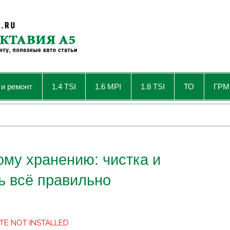
 и ремонт
1.4 TSI
1.6 MPI
1.8 TSI
ТО
ГРМ
ому хранению: чистка и
ь всё правильно
TE NOT INSTALLED