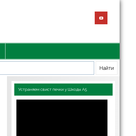
Устраняем свист печки у Шкоды А5