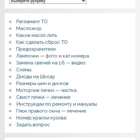
П
о
л
о
м
Регламент ТО
к
и
Масложор
,
Какое масло лить
р
Как сделать сброс ТО
е
м
Предохранители
о
Лампочки — фото и кат.номера
н
т
Замена свечей на 1.6 — видео
,
Схемы
в
о
Диоды на Шкоду
п
Размеры шин и дисков
р
о
Моторчик печки — чистка
с
Свист печки — лечение
ы
,
Инструкции по ремонту и мануалы
п
Глюк правого окна — лечение
о
л
Номер краски кузова
е
Задать вопрос
з
н
о