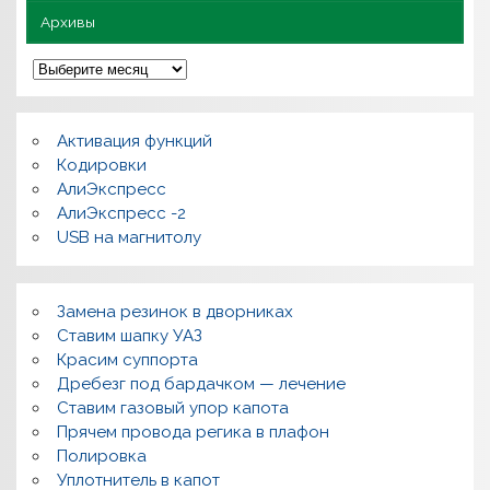
Архивы
А
р
х
и
в
Активация функций
ы
Кодировки
АлиЭкспресс
АлиЭкспресс -2
USB на магнитолу
Замена резинок в дворниках
Ставим шапку УАЗ
Красим суппорта
Дребезг под бардачком — лечение
Ставим газовый упор капота
Прячем провода регика в плафон
Полировка
Уплотнитель в капот