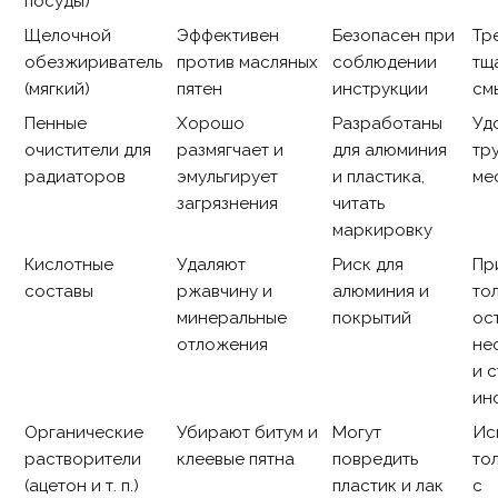
посуды)
Щелочной
Эффективен
Безопасен при
Тр
обезжириватель
против масляных
соблюдении
тщ
(мягкий)
пятен
инструкции
см
Пенные
Хорошо
Разработаны
Уд
очистители для
размягчает и
для алюминия
тр
радиаторов
эмульгирует
и пластика,
ме
загрязнения
читать
маркировку
Кислотные
Удаляют
Риск для
Пр
составы
ржавчину и
алюминия и
то
минеральные
покрытий
ос
отложения
не
и 
ин
Органические
Убирают битум и
Могут
Ис
растворители
клеевые пятна
повредить
то
(ацетон и т. п.)
пластик и лак
с