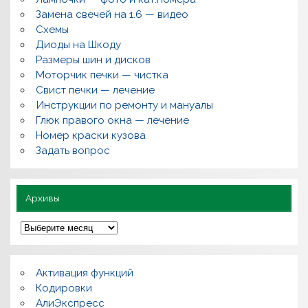
н
т
Замена свечей на 1.6 — видео
,
Схемы
в
о
Диоды на Шкоду
п
Размеры шин и дисков
р
о
Моторчик печки — чистка
с
Свист печки — лечение
ы
,
Инструкции по ремонту и мануалы
п
Глюк правого окна — лечение
о
л
Номер краски кузова
е
Задать вопрос
з
н
о
Архивы
А
р
х
и
в
Активация функций
ы
Кодировки
АлиЭкспресс