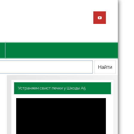
Устраняем свист печки у Шкоды А5