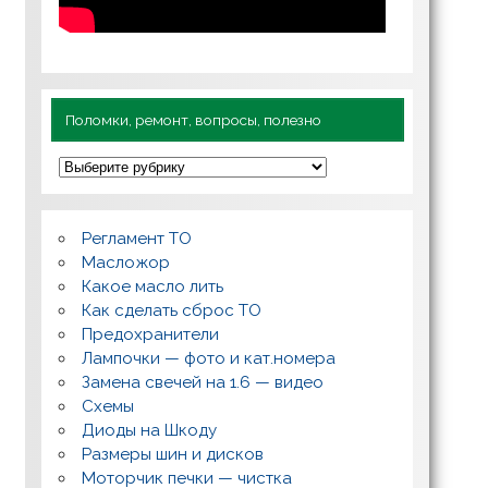
Поломки, ремонт, вопросы, полезно
П
о
л
о
м
Регламент ТО
к
и
Масложор
,
Какое масло лить
р
Как сделать сброс ТО
е
м
Предохранители
о
Лампочки — фото и кат.номера
н
т
Замена свечей на 1.6 — видео
,
Схемы
в
о
Диоды на Шкоду
п
Размеры шин и дисков
р
о
Моторчик печки — чистка