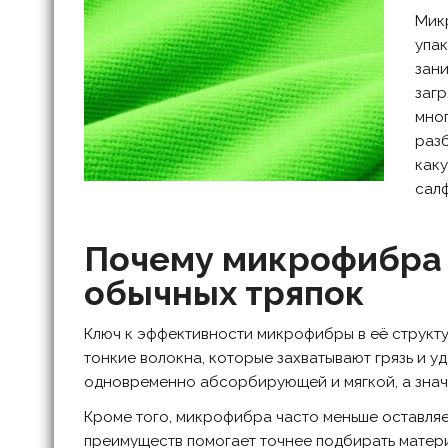
Мик
упак
зани
загр
мног
разб
каку
салф
Почему микрофибра 
обычных тряпок
Ключ к эффективности микрофибры в её структу
тонкие волокна, которые захватывают грязь и у
одновременно абсорбирующей и мягкой, а знач
Кроме того, микрофибра часто меньше оставляе
преимуществ помогает точнее подбирать матери