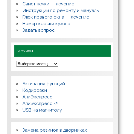
с
Свист печки — лечение
ы
,
Инструкции по ремонту и мануалы
п
Глюк правого окна — лечение
о
л
Номер краски кузова
е
Задать вопрос
з
н
о
Архивы
А
р
х
и
в
Активация функций
ы
Кодировки
АлиЭкспресс
АлиЭкспресс -2
USB на магнитолу
Замена резинок в дворниках