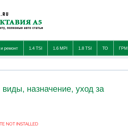
 и ремонт
1.4 TSI
1.6 MPI
1.8 TSI
ТО
ГРМ
 виды, назначение, уход за
TE NOT INSTALLED