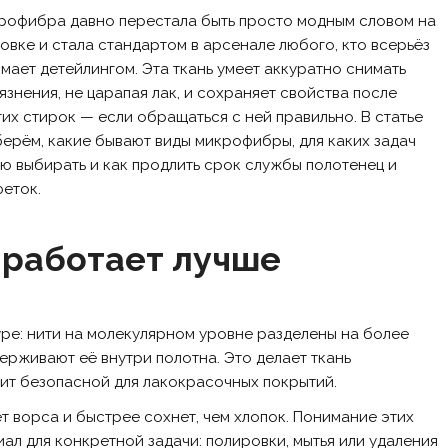
рофибра давно перестала быть просто модным словом на
овке и стала стандартом в арсенале любого, кто всерьёз
мает детейлингом. Эта ткань умеет аккуратно снимать
язнения, не царапая лак, и сохраняет свойства после
их стирок — если обращаться с ней правильно. В статье
ерём, какие бывают виды микрофибры, для каких задач
ю выбирать и как продлить срок службы полотенец и
еток.
работает лучше
ре: нити на молекулярном уровне разделены на более
держивают её внутри полотна. Это делает ткань
ит безопасной для лакокрасочных покрытий.
т ворса и быстрее сохнет, чем хлопок. Понимание этих
ал для конкретной задачи: полировки, мытья или удаления