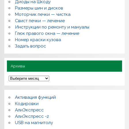
о
Диоды на Шкоду
п
Размеры шин и дисков
р
о
Моторчик печки — чистка
с
Свист печки — лечение
ы
,
Инструкции по ремонту и мануалы
п
Глюк правого окна — лечение
о
л
Номер краски кузова
е
Задать вопрос
з
н
о
Архивы
А
р
х
и
в
Активация функций
ы
Кодировки
АлиЭкспресс
АлиЭкспресс -2
USB на магнитолу