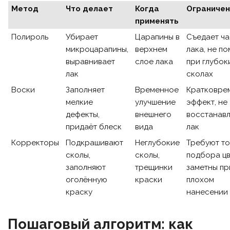
Метод
Что делает
Когда
Ограничен
применять
Полироль
Убирает
Царапины в
Съедает ча
микроцарапины,
верхнем
лака, не п
выравнивает
слое лака
при глубок
лак
сколах
Воски
Заполняет
Временное
Кратковре
мелкие
улучшение
эффект, не
дефекты,
внешнего
восстанав
придаёт блеск
вида
лак
Корректоры
Подкрашивают
Неглубокие
Требуют т
сколы,
сколы,
подбора цв
заполняют
трещинки
заметны пр
оголённую
краски
плохом
краску
нанесении
Пошаговый алгоритм: как