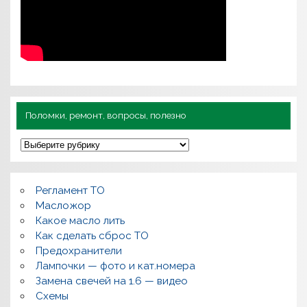
Поломки, ремонт, вопросы, полезно
П
о
л
о
м
Регламент ТО
к
и
Масложор
,
Какое масло лить
р
Как сделать сброс ТО
е
м
Предохранители
о
Лампочки — фото и кат.номера
н
т
Замена свечей на 1.6 — видео
,
Схемы
в