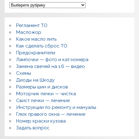
П
о
л
о
м
Регламент ТО
к
и
Масложор
,
Какое масло лить
р
Как сделать сброс ТО
е
м
Предохранители
о
Лампочки — фото и кат.номера
н
т
Замена свечей на 1.6 — видео
,
Схемы
в
о
Диоды на Шкоду
п
Размеры шин и дисков
р
о
Моторчик печки — чистка
с
Свист печки — лечение
ы
,
Инструкции по ремонту и мануалы
п
Глюк правого окна — лечение
о
л
Номер краски кузова
е
Задать вопрос
з
н