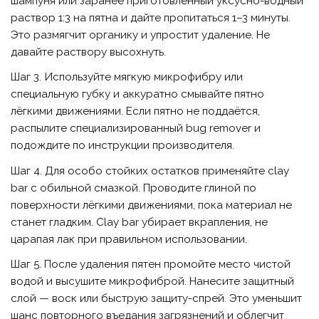
шампуня или заранее приготовленный уксусно-водный
раствор 1:3 на пятна и дайте пропитаться 1–3 минуты.
Это размягчит органику и упростит удаление. Не
давайте раствору высохнуть.
Шаг 3. Используйте мягкую микрофибру или
специальную губку и аккуратно смывайте пятно
лёгкими движениями. Если пятно не поддаётся,
распылите специализированный bug remover и
подождите по инструкции производителя.
Шаг 4. Для особо стойких остатков применяйте clay
bar с обильной смазкой. Проводите глиной по
поверхности лёгкими движениями, пока материал не
станет гладким. Clay bar убирает вкрапления, не
царапая лак при правильном использовании.
Шаг 5. После удаления пятен промойте место чистой
водой и высушите микрофиброй. Нанесите защитный
слой — воск или быструю защиту-спрей. Это уменьшит
шанс повторного въедания загрязнений и облегчит