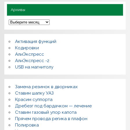
о
Архивы
А
р
х
и
в
Активация функций
ы
Кодировки
АлиЭкспресс
АлиЭкспресс -2
USB на магнитолу
Замена резинок в дворниках
Ставим шапку УАЗ
Красим суппорта
Дребезг под бардачком — лечение
Ставим газовый упор капота
Прячем провода регика в плафон
Полировка