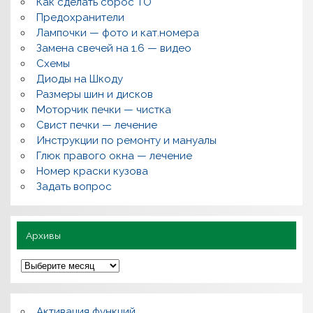
Как сделать сброс ТО
е
м
Предохранители
о
Лампочки — фото и кат.номера
н
т
Замена свечей на 1.6 — видео
,
Схемы
в
о
Диоды на Шкоду
п
Размеры шин и дисков
р
о
Моторчик печки — чистка
с
Свист печки — лечение
ы
,
Инструкции по ремонту и мануалы
п
Глюк правого окна — лечение
о
л
Номер краски кузова
е
Задать вопрос
з
н
о
Архивы
А
р
х
и
в
Активация функций