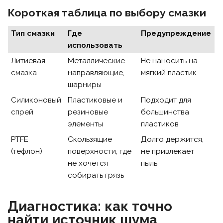
Короткая таблица по выбору смазки
Тип смазки
Где
Предупреждение
использовать
Литиевая
Металлические
Не наносить на
смазка
направляющие,
мягкий пластик
шарниры
Силиконовый
Пластиковые и
Подходит для
спрей
резиновые
большинства
элементы
пластиков
PTFE
Скользящие
Долго держится,
(тефлон)
поверхности, где
не привлекает
не хочется
пыль
собирать грязь
Диагностика: как точно
найти источник шума