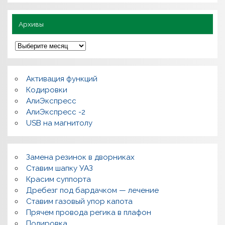
о
Архивы
А
р
х
и
в
Активация функций
ы
Кодировки
АлиЭкспресс
АлиЭкспресс -2
USB на магнитолу
Замена резинок в дворниках
Ставим шапку УАЗ
Красим суппорта
Дребезг под бардачком — лечение
Ставим газовый упор капота
Прячем провода регика в плафон
Полировка