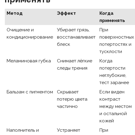
Метод
Эффект
Когда
применять
Очищение и
Убирает грязь,
При
кондиционирование
восстанавливает
поверхностных
блеск
потертостях и
тусклости
Меламиновая губка
Снимает лёгкие
Когда
следы трения
потертости
неглубокие,
тест заранее
Бальзам с пигментом
Скрывает
Если виден
потерю цвета
контраст
частично
между местом
и остальной
кожей
Наполнитель и
Устраняет
При