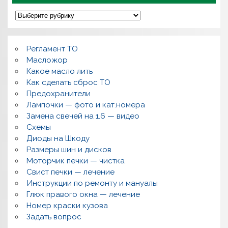
П
о
л
о
м
Регламент ТО
к
и
Масложор
,
Какое масло лить
р
Как сделать сброс ТО
е
м
Предохранители
о
Лампочки — фото и кат.номера
н
т
Замена свечей на 1.6 — видео
,
Схемы
в
о
Диоды на Шкоду
п
Размеры шин и дисков
р
о
Моторчик печки — чистка
с
Свист печки — лечение
ы
,
Инструкции по ремонту и мануалы
п
Глюк правого окна — лечение
о
л
Номер краски кузова
е
Задать вопрос
з
н