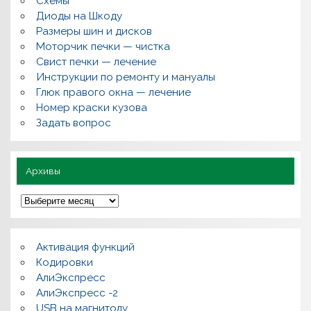
Схемы
в
о
Диоды на Шкоду
п
Размеры шин и дисков
р
о
Моторчик печки — чистка
с
Свист печки — лечение
ы
,
Инструкции по ремонту и мануалы
п
Глюк правого окна — лечение
о
л
Номер краски кузова
е
Задать вопрос
з
н
о
Архивы
А
р
х
и
в
Активация функций
ы
Кодировки
АлиЭкспресс
АлиЭкспресс -2
USB на магнитолу