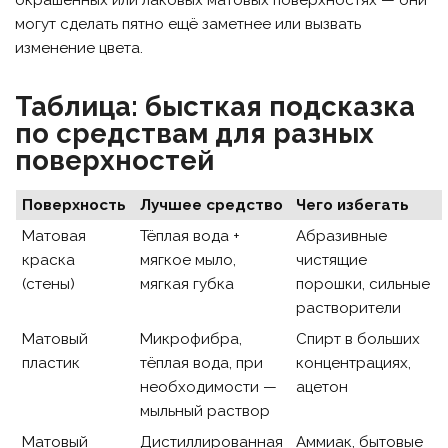
могут сделать пятно ещё заметнее или вызвать
изменение цвета.
Таблица: бысткая подсказка
по средствам для разных
поверхностей
Поверхность
Лучшее средство
Чего избегать
Матовая
Тёплая вода +
Абразивные
краска
мягкое мыло,
чистящие
(стены)
мягкая губка
порошки, сильные
растворители
Матовый
Микрофибра,
Спирт в больших
пластик
тёплая вода, при
концентрациях,
необходимости —
ацетон
мыльный раствор
Матовый
Дистиллированная
Аммиак, бытовые