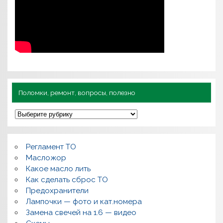
Поломки, ремонт, вопросы, полезно
П
о
л
о
м
Регламент ТО
к
и
Масложор
,
Какое масло лить
р
Как сделать сброс ТО
е
м
Предохранители
о
Лампочки — фото и кат.номера
н
т
Замена свечей на 1.6 — видео
,