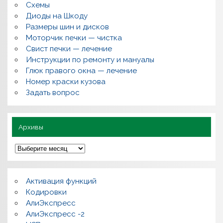
Схемы
в
о
Диоды на Шкоду
п
Размеры шин и дисков
р
о
Моторчик печки — чистка
с
Свист печки — лечение
ы
,
Инструкции по ремонту и мануалы
п
Глюк правого окна — лечение
о
л
Номер краски кузова
е
Задать вопрос
з
н
о
Архивы
А
р
х
и
в
Активация функций
ы
Кодировки
АлиЭкспресс
АлиЭкспресс -2