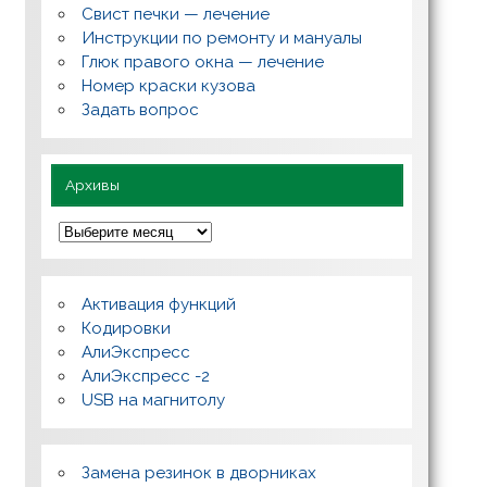
с
Свист печки — лечение
ы
,
Инструкции по ремонту и мануалы
п
Глюк правого окна — лечение
о
л
Номер краски кузова
е
Задать вопрос
з
н
о
Архивы
А
р
х
и
в
Активация функций
ы
Кодировки
АлиЭкспресс
АлиЭкспресс -2
USB на магнитолу
Замена резинок в дворниках