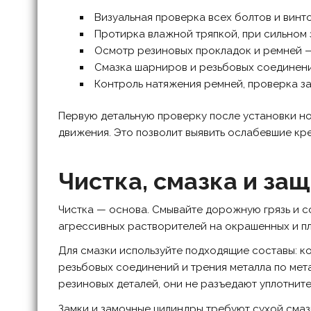
Визуальная проверка всех болтов и винто
Протирка влажной тряпкой, при сильном
Осмотр резиновых прокладок и ремней —
Смазка шарниров и резьбовых соединен
Контроль натяжения ремней, проверка за
Первую детальную проверку после установки но
движения. Это позволит выявить ослабевшие кре
Чистка, смазка и за
Чистка — основа. Смывайте дорожную грязь и с
агрессивных растворителей на окрашенных и п
Для смазки используйте подходящие составы: к
резьбовых соединений и трения металла по мет
резиновых деталей, они не разъедают уплотните
Замки и замочные цилиндры требуют сухой смаз