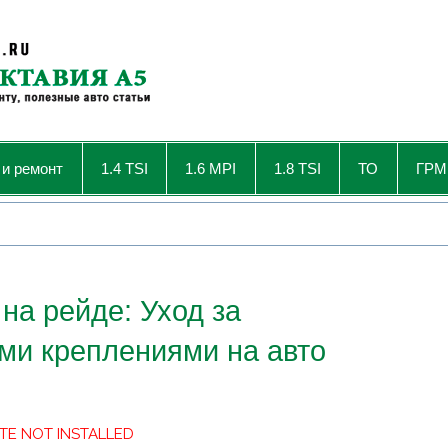
 и ремонт
1.4 TSI
1.6 MPI
1.8 TSI
ТО
ГРМ
на рейде: Уход за
ми креплениями на авто
TE NOT INSTALLED