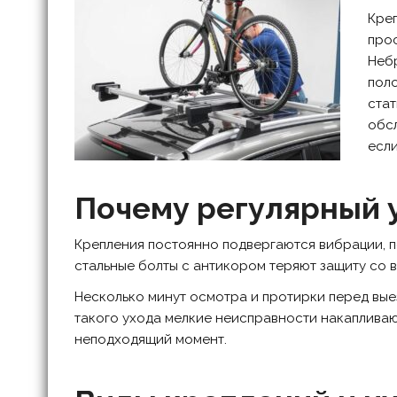
Креп
прос
Небр
поло
стат
обсл
если
Почему регулярный 
Крепления постоянно подвергаются вибрации, п
стальные болты с антикором теряют защиту со 
Несколько минут осмотра и протирки перед вые
такого ухода мелкие неисправности накапливаю
неподходящий момент.