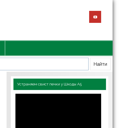
Устраняем свист печки у Шкоды А5