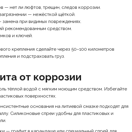
в — нет ли люфтов, трещин, следов коррозии.
 загрязнении — нежёсткой щёткой.
 замена при видимых повреждениях.
ий рекомендованным средством.
мков и ключей.
вого крепления сделайте через 50–100 километров
пления и подстраховать груз.
щита от коррозии
оль тёплой водой с мягким моющим средством. Избегайте
ластиковых поверхностях.
онсистентные основания на литиевой смазке подходят для
аллу. Силиконовые спреи удобны для пластиковых и
ли.
ки — графит в карандаше или специальный спрей для