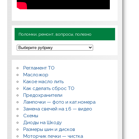
Поломки, ремонт, вопросы, полезно
П
о
л
о
м
Регламент ТО
к
и
Масложор
,
Какое масло лить
р
Как сделать сброс ТО
е
м
Предохранители
о
Лампочки — фото и кат.номера
н
т
Замена свечей на 1.6 — видео
,
Схемы
в
о
Диоды на Шкоду
п
Размеры шин и дисков
р
о
Моторчик печки — чистка