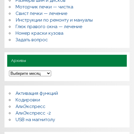
Размеры шин и дисков
р
о
Моторчик печки — чистка
с
Свист печки — лечение
ы
,
Инструкции по ремонту и мануалы
п
Глюк правого окна — лечение
о
л
Номер краски кузова
е
Задать вопрос
з
н
о
Архивы
А
р
х
и
в
Активация функций
ы
Кодировки
АлиЭкспресс
АлиЭкспресс -2
USB на магнитолу