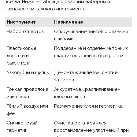
всегда. Ниже — таблица с базовым набором и
назначением каждого инструмента.
Инструмент
Назначение
Набор отвёрток
Откручивание винтов с разными
шлицами
Пластиковые
Поддевание и отделение тонких
лопатки и
пластиковых клипс без царапин
рыхлители
Узкогубцы и щипцы
Демонтаж заклёпок, снятие
зажимов
Тонкая проволока
Аккуратное «распиливание»
или леска
клеевых швов
Тёплый воздух или
Размягчение клея и герметика
фен
Силиконовый
Очистка остатков клея,
герметик,
восстановление уплотнений при