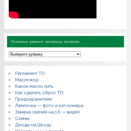
Поломки, ремонт, вопросы, полезно
П
о
л
о
м
Регламент ТО
к
и
Масложор
,
Какое масло лить
р
Как сделать сброс ТО
е
м
Предохранители
о
Лампочки — фото и кат.номера
н
т
Замена свечей на 1.6 — видео
,
Схемы
в
о
Диоды на Шкоду
п