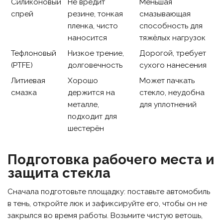
Силиконовый
Не вредит
Меньшая
спрей
резине, тонкая
смазывающая
пленка, чисто
способность для
наносится
тяжёлых нагрузок
Тефлоновый
Низкое трение,
Дорогой, требует
(PTFE)
долговечность
сухого нанесения
Литиевая
Хорошо
Может пачкать
смазка
держится на
стекло, неудобна
металле,
для уплотнений
подходит для
шестерён
Подготовка рабочего места и
защита стекла
Сначала подготовьте площадку: поставьте автомобиль
в тень, откройте люк и зафиксируйте его, чтобы он не
закрылся во время работы. Возьмите чистую ветошь,