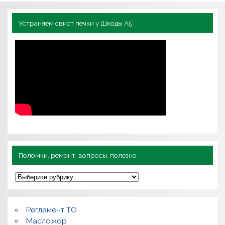
Устраняем свист печки у Шкоды А5
Поломки, ремонт, вопросы, полезно
П
о
л
о
м
Регламент ТО
к
и
Масложор