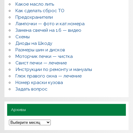
,
Какое масло лить
р
Как сделать сброс ТО
е
м
Предохранители
о
Лампочки — фото и кат.номера
н
т
Замена свечей на 1.6 — видео
,
Схемы
в
о
Диоды на Шкоду
п
Размеры шин и дисков
р
о
Моторчик печки — чистка
с
Свист печки — лечение
ы
,
Инструкции по ремонту и мануалы
п
Глюк правого окна — лечение
о
л
Номер краски кузова
е
Задать вопрос
з
н
о
Архивы
А
р
х