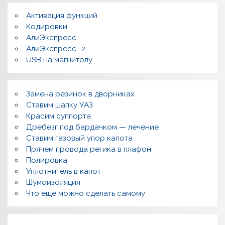
и
в
Активация функций
ы
Кодировки
АлиЭкспресс
АлиЭкспресс -2
USB на магнитолу
Замена резинок в дворниках
Ставим шапку УАЗ
Красим суппорта
Дребезг под бардачком — лечение
Ставим газовый упор капота
Прячем провода регика в плафон
Полировка
Уплотнитель в капот
Шумоизоляция
Что еще можно сделать самому