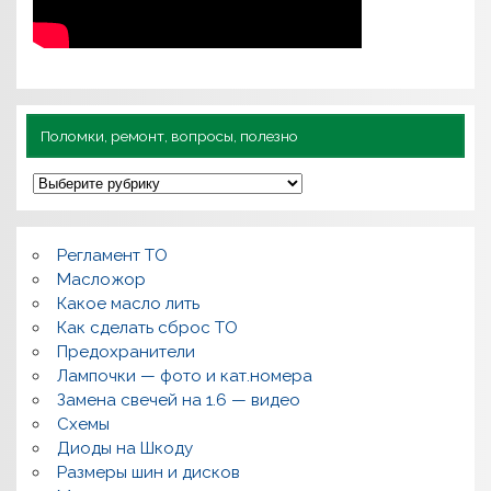
Поломки, ремонт, вопросы, полезно
П
о
л
о
м
Регламент ТО
к
и
Масложор
,
Какое масло лить
р
Как сделать сброс ТО
е
м
Предохранители
о
Лампочки — фото и кат.номера
н
т
Замена свечей на 1.6 — видео
,
Схемы
в
о
Диоды на Шкоду
п
Размеры шин и дисков
р