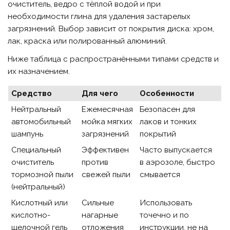
очиститель, ведро с тёплой водой и при
необходимости глина для удаления застарелых
загрязнений. Выбор зависит от покрытия диска: хром,
лак, краска или полированный алюминий.
Ниже таблица с распространёнными типами средств и
их назначением.
Средство
Для чего
Особенности
Нейтральный
Ежемесячная
Безопасен для
автомобильный
мойка мягких
лаков и тонких
шампунь
загрязнений
покрытий
Специальный
Эффективен
Часто выпускается
очиститель
против
в аэрозоле, быстро
тормозной пыли
свежей пыли
смывается
(нейтральный)
Кислотный или
Сильные
Использовать
кислотно-
нагарные
точечно и по
щелочной гель
отложения
инструкции, не на