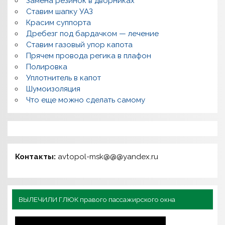
Замена резинок в дворниках
Ставим шапку УАЗ
Красим суппорта
Дребезг под бардачком — лечение
Ставим газовый упор капота
Прячем провода регика в плафон
Полировка
Уплотнитель в капот
Шумоизоляция
Что еще можно сделать самому
Контакты:
avtopol-msk@@@yandex.ru
ВЫЛЕЧИЛИ ГЛЮК правого пассажирского окна