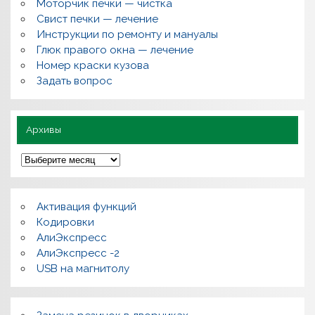
о
Моторчик печки — чистка
с
Свист печки — лечение
ы
,
Инструкции по ремонту и мануалы
п
Глюк правого окна — лечение
о
л
Номер краски кузова
е
Задать вопрос
з
н
о
Архивы
А
р
х
и
в
Активация функций
ы
Кодировки
АлиЭкспресс
АлиЭкспресс -2
USB на магнитолу