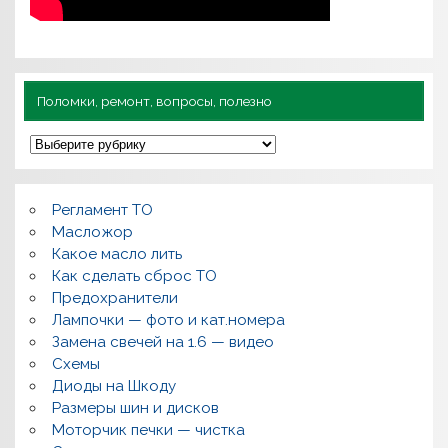
Поломки, ремонт, вопросы, полезно
П
о
л
о
м
Регламент ТО
к
и
Масложор
,
Какое масло лить
р
Как сделать сброс ТО
е
м
Предохранители
о
Лампочки — фото и кат.номера
н
т
Замена свечей на 1.6 — видео
,
Схемы
в
о
Диоды на Шкоду
п
Размеры шин и дисков
р
о
Моторчик печки — чистка
с