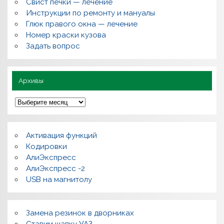
Свист печки — лечение
ы
,
Инструкции по ремонту и мануалы
п
Глюк правого окна — лечение
о
л
Номер краски кузова
е
Задать вопрос
з
н
о
Архивы
А
р
х
и
в
Активация функций
ы
Кодировки
АлиЭкспресс
АлиЭкспресс -2
USB на магнитолу
Замена резинок в дворниках