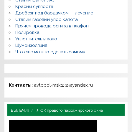
Ставим шапку УАЗ
Красим суппорта
Дребезг под бардачком — лечение
Ставим газовый упор капота
Прячем провода регика в плафон
Полировка
Уплотнитель в капот
Шумоизоляция
Что еще можно сделать самому
Контакты:
avtopol-msk@@@yandex.ru
ВЫЛЕЧИЛИ ГЛЮК правого пассажирского окна