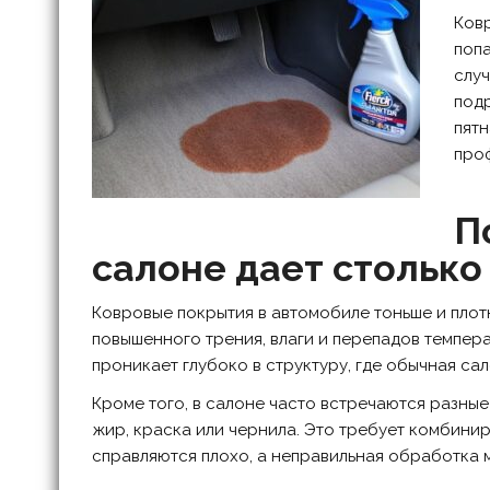
Ковр
попа
случ
подр
пятн
про
П
салоне дает столько
Ковровые покрытия в автомобиле тоньше и плотн
повышенного трения, влаги и перепадов темпера
проникает глубоко в структуру, где обычная са
Кроме того, в салоне часто встречаются разны
жир, краска или чернила. Это требует комбин
справляются плохо, а неправильная обработка м