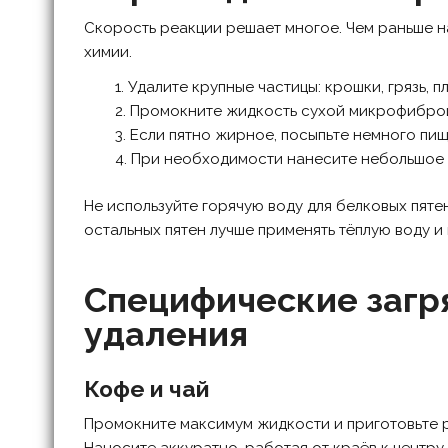
Скорость реакции решает многое. Чем раньше на
химии.
Удалите крупные частицы: крошки, грязь, п
Промокните жидкость сухой микрофиброй —
Если пятно жирное, посыпьте немного пищ
При необходимости нанесите небольшое к
Не используйте горячую воду для белковых пятен
остальных пятен лучше применять тёплую воду и
Специфические загр
удаления
Кофе и чай
Промокните максимум жидкости и приготовьте р
Наносите аккуратно, работая от краёв к центру,