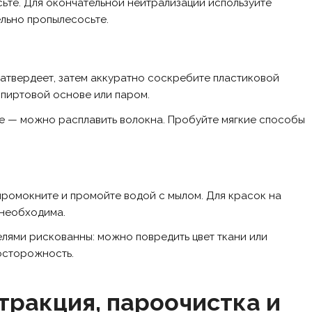
ьте. Для окончательной нейтрализации используйте
ельно пропылесосьте.
 затвердеет, затем аккуратно соскребите пластиковой
спиртовой основе или паром.
е — можно расплавить волокна. Пробуйте мягкие способы
промокните и промойте водой с мылом. Для красок на
необходима.
елями рискованны: можно повредить цвет ткани или
 осторожность.
стракция, пароочистка и