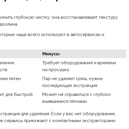
лнить глубокую чистку: она восстанавливает текстуру
вролина.
оторые чаще всего используют в автосервисах и
Минусы
даление
Требует оборудования и времени
ств
на просушку
ние пятен
Пар не удаляет грязь, нужна
последующая экстракция
ит для быстрой
Может не справиться с глубоко
въевшимися пятнами
стракция для удаления. Если у вас нет оборудования,
ие сервисы приезжают с компактными экстракторами.