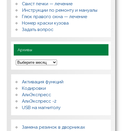
с
Свист печки — лечение
ы
,
Инструкции по ремонту и мануалы
п
Глюк правого окна — лечение
о
л
Номер краски кузова
е
Задать вопрос
з
н
о
Архивы
А
р
х
и
в
Активация функций
ы
Кодировки
АлиЭкспресс
АлиЭкспресс -2
USB на магнитолу
Замена резинок в дворниках