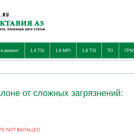
 и ремонт
1.4 TSI
1.6 MPI
1.8 TSI
ТО
ГРМ
алоне от сложных загрязнений:
TE NOT INSTALLED