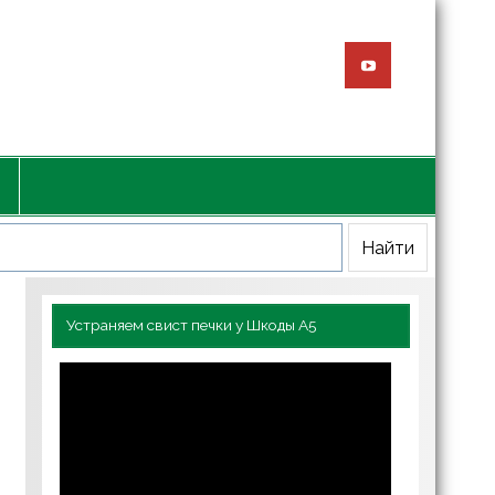
Устраняем свист печки у Шкоды А5