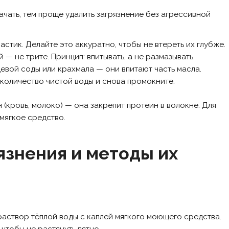
чать, тем проще удалить загрязнение без агрессивной
ластик. Делайте это аккуратно, чтобы не втереть их глубже.
 не трите. Принцип: впитывать, а не размазывать.
евой соды или крахмала — они впитают часть масла.
оличество чистой воды и снова промокните.
 (кровь, молоко) — она закрепит протеин в волокне. Для
 мягкое средство.
язнения и методы их
аствор тёплой воды с каплей мягкого моющего средства.
 чтобы не растянуть пятно.