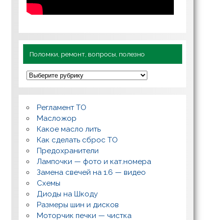
Поломки, ремонт, вопросы, полезно
П
о
л
о
м
Регламент ТО
к
и
Масложор
,
Какое масло лить
р
Как сделать сброс ТО
е
м
Предохранители
о
Лампочки — фото и кат.номера
н
т
Замена свечей на 1.6 — видео
,
Схемы
в
о
Диоды на Шкоду
п
Размеры шин и дисков
р
о
Моторчик печки — чистка