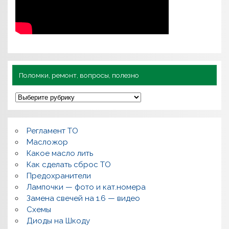
Поломки, ремонт, вопросы, полезно
П
о
л
о
м
Регламент ТО
к
и
Масложор
,
Какое масло лить
р
Как сделать сброс ТО
е
м
Предохранители
о
Лампочки — фото и кат.номера
н
т
Замена свечей на 1.6 — видео
,
Схемы
в
о
Диоды на Шкоду
п