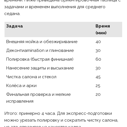
времени. Ниже приведена ориентировочная таблица с
задачами и временем выполнения для среднего
седана.
Задача
Время
(мин)
Внешняя мойка и обезжиривание
40
Деконтиamination и глинование
30
Полировка (быстрая финишная)
60
Нанесение защиты и высыхание
30
Чистка салона и стекол
45
Колёса и арки
25
Финальная проверка и мелкие
20
исправления
Итого: примерно 4 часа. Для экспресс-подготовки
можно урезать полировку и сократить чистку салона,
но это отразится на качестве кадра.