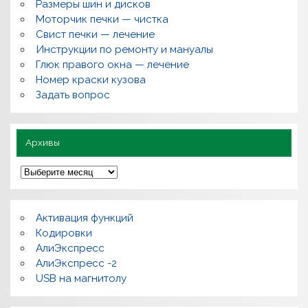
Размеры шин и дисков
р
о
Моторчик печки — чистка
с
Свист печки — лечение
ы
,
Инструкции по ремонту и мануалы
п
Глюк правого окна — лечение
о
л
Номер краски кузова
е
Задать вопрос
з
н
о
Архивы
А
р
х
и
в
Активация функций
ы
Кодировки
АлиЭкспресс
АлиЭкспресс -2
USB на магнитолу