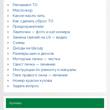
м
Регламент ТО
к
и
Масложор
,
Какое масло лить
р
Как сделать сброс ТО
е
м
Предохранители
о
Лампочки — фото и кат.номера
н
т
Замена свечей на 1.6 — видео
,
Схемы
в
о
Диоды на Шкоду
п
Размеры шин и дисков
р
о
Моторчик печки — чистка
с
Свист печки — лечение
ы
,
Инструкции по ремонту и мануалы
п
Глюк правого окна — лечение
о
л
Номер краски кузова
е
Задать вопрос
з
н
о
Архивы