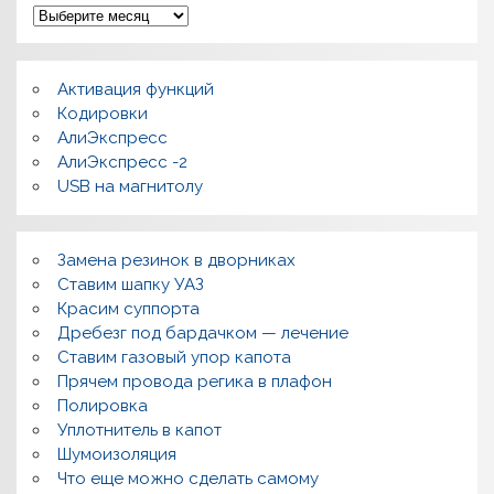
А
р
х
и
в
Активация функций
ы
Кодировки
АлиЭкспресс
АлиЭкспресс -2
USB на магнитолу
Замена резинок в дворниках
Ставим шапку УАЗ
Красим суппорта
Дребезг под бардачком — лечение
Ставим газовый упор капота
Прячем провода регика в плафон
Полировка
Уплотнитель в капот
Шумоизоляция
Что еще можно сделать самому