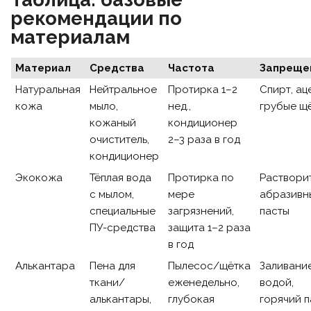
рекомендации по
материалам
Материал
Средства
Частота
Запреще
Натуральная
Нейтральное
Протирка 1–2
Спирт, ац
кожа
мыло,
нед.,
грубые щ
кожаный
кондиционер
очиститель,
2–3 раза в год
кондиционер
Экокожа
Тёплая вода
Протирка по
Раствори
с мылом,
мере
абразивн
специальные
загрязнений,
пасты
ПУ-средства
защита 1–2 раза
в год
Алькантара
Пена для
Пылесос/щётка
Заливани
ткани/
еженедельно,
водой,
алькантары,
глубокая
горячий п