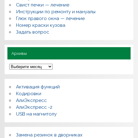
с
Свист печки — лечение
ы
,
Инструкции по ремонту и мануалы
п
Глюк правого окна — лечение
о
л
Номер краски кузова
е
Задать вопрос
з
н
о
Архивы
А
р
х
и
в
Активация функций
ы
Кодировки
АлиЭкспресс
АлиЭкспресс -2
USB на магнитолу
Замена резинок в дворниках