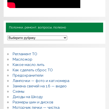
Поломки, ремонт, вопросы, полезно
П
о
л
о
м
Регламент ТО
к
и
Масложор
,
Какое масло лить
р
Как сделать сброс ТО
е
м
Предохранители
о
Лампочки — фото и кат.номера
н
т
Замена свечей на 1.6 — видео
,
Схемы
в
о
Диоды на Шкоду
п
Размеры шин и дисков
р
о
Моторчик печки — чистка